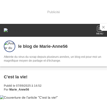
Publicité
MENU
le blog de Marie-Anne56
Atteinte du virus du scrap depuis plusieurs années, un blog est pour moi un
magnifique moyen de partage et d'échange.
C'est la vie!
Publié le 07/09/2025 à 14:52
Par
Marie_Anne56