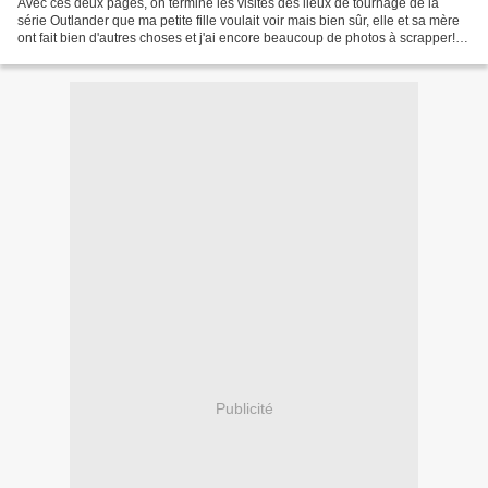
Avec ces deux pages, on termine les visites des lieux de tournage de la
série Outlander que ma petite fille voulait voir mais bien sûr, elle et sa mère
ont fait bien d'autres choses et j'ai encore beaucoup de photos à scrapper!
Pour la première page,...
Publicité