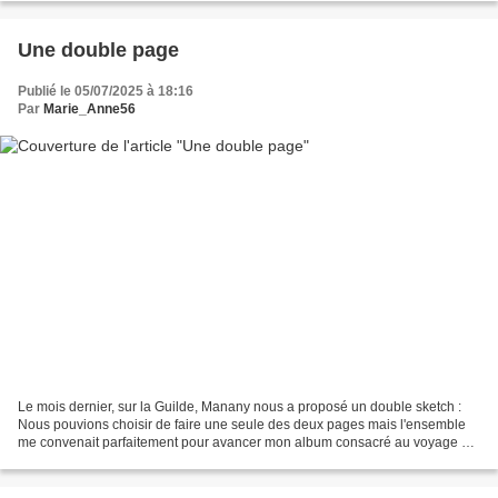
Une double page
Publié le 05/07/2025 à 18:16
Par
Marie_Anne56
Le mois dernier, sur la Guilde, Manany nous a proposé un double sketch :
Nous pouvions choisir de faire une seule des deux pages mais l'ensemble
me convenait parfaitement pour avancer mon album consacré au voyage en
Ecosse de ma petite fille et sa mère....