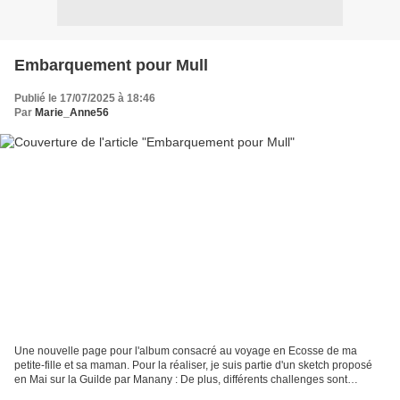
Embarquement pour Mull
Publié le 17/07/2025 à 18:46
Par
Marie_Anne56
Une nouvelle page pour l'album consacré au voyage en Ecosse de ma
petite-fille et sa maman. Pour la réaliser, je suis partie d'un sketch proposé
en Mai sur la Guilde par Manany : De plus, différents challenges sont
proposés cet été. Par exemple, AnnickB...