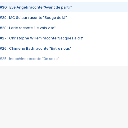
#30 : Eve Angeli raconte "Avant de partir"
#29 : MC Solaar raconte "Bouge de là"
28 : Lorie raconte "Je vais vite"
#27 : Christophe Willem raconte "Jacques a dit"
#26 : Chimène Badi raconte "Entre nous"
#25 : Indochine raconte "3e sexe"
#24 : Zaho raconte "C'est chelou"
#23 : Patrick Bruel raconte "Au café des délices"
#22 : Kyo raconte "Le chemin"
#21 : Nolwenn Leroy raconte "Cassé"
#20 : Patrick Hernandez raconte "Born to be alive"
#19 : Lorie raconte "Près de moi"