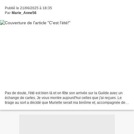
Publié le 21/06/2025 à 18:35
Par
Marie_Anne56
Pas de doute, l'été est bien là et on fête son arrivée sur la Guilde avec un
échange de cartes. Je vous montre aujourd'hui celles que j'ai reçues. Le
tirage au sort a décidé que Murielle serait ma binôme et, accompagnée de
découpes, elle m'a envoyée cette...