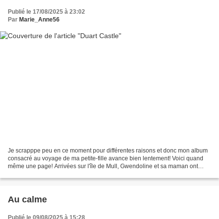
Publié le 17/08/2025 à 23:02
Par
Marie_Anne56
Je scrapppe peu en ce moment pour différentes raisons et donc mon album
consacré au voyage de ma petite-fille avance bien lentement! Voici quand
même une page! Arrivées sur l'île de Mull, Gwendoline et sa maman ont
commencé par visiter le Duart Castle...
Au calme
Publié le 09/08/2025 à 15:28