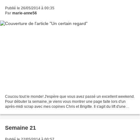
Publié le 26/05/2014 à 00:35
Par
marie-anne56
Coucou tout le monde! J'espère que vous avez passé un excellent weekend.
Pour débuter la semaine, je viens vous montrer une page faite lors d'un
après-midi scrap avec mes copines Chris et Brigitte. Il s'agit du lift d'une
page de Nine que vous pouvez...
Semaine 21
Publié le 22/05/2014 à 00:57