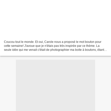
Coucou tout le monde. Et oui, Carole nous a proposé le mot bouton pour
cette semaine! J'avoue que je n'étais pas très inspirée par ce thème. La
seule idée qui me venait c'était de photographier ma boite à boutons, étant
scrappeuse il m'arrive d'en utiliser...