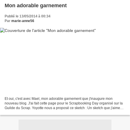
Mon adorable garnement
Publié le 13/05/2014 à 00:34
Par
marie-anne56
Et oui, c'est avec Mael, mon adorable garnement que j'inaugure mon
nouveau blog. J'ai fait cette page pour le Scrapbooking Day organisé sur la
Guilde du Scrap. Yoyotte nous a proposé ce sketch : Un sketch que j'aime
beaucoup mais il y avait une contrainte...