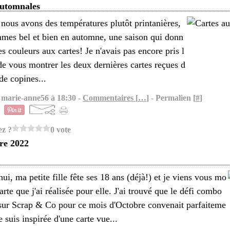
automnales
nous avons des températures plutôt printanières,
mes bel et bien en automne, une saison qui donn
es couleurs aux cartes! Je n'avais pas encore pris l
de vous montrer les deux dernières cartes reçues d
 de copines...
 marie-anne56 à 18:30 -
Commentaires [
…
]
- Permalien [
#
]
ez ?
0 vote
re 2022
ui, ma petite fille fête ses 18 ans (déjà!) et je viens vous mo
carte que j'ai réalisée pour elle. J'ai trouvé que le défi combo
sur Scrap & Co pour ce mois d'Octobre convenait parfaiteme
e suis inspirée d'une carte vue...