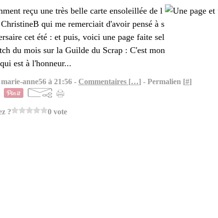
mment reçu une très belle carte ensoleillée de l
 ChristineB qui me remerciait d'avoir pensé à s
rsaire cet été : et puis, voici une page faite sel
etch du mois sur la Guilde du Scrap : C'est mon
 qui est à l'honneur...
 marie-anne56 à 21:56 -
Commentaires [
…
]
- Permalien [
#
]
ez ?
0 vote