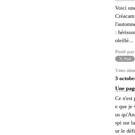
Voici un
Créacam 
l'automne
: hériss
oleillé...
Posté par
Vous aim
3 octobr
Une page
Ce n'est
e que je 
us qu'An
spi sur l
ur le déf