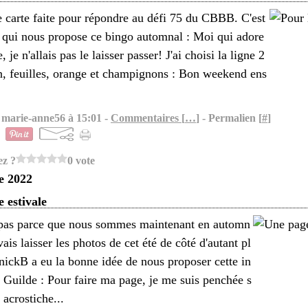
e carte faite pour répondre au défi 75 du CBBB. C'est
qui nous propose ce bingo automnal : Moi qui adore
, je n'allais pas le laisser passer! J'ai choisi la ligne 2
on, feuilles, orange et champignons : Bon weekend ens
 marie-anne56 à 15:01 -
Commentaires [
…
]
- Permalien [
#
]
ez ?
0 vote
e 2022
 estivale
 pas parce que nous sommes maintenant en automn
vais laisser les photos de cet été de côté d'autant pl
nickB a eu la bonne idée de nous proposer cette in
a Guilde : Pour faire ma page, je me suis penchée s
i acrostiche...