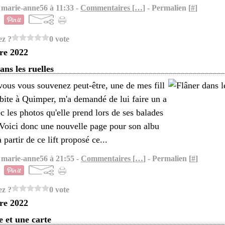
 marie-anne56 à 11:33 -
Commentaires [
…
]
- Permalien [
#
]
ez ?
0 vote
re 2022
ans les ruelles
us vous souvenez peut-être, une de mes fill
abite à Quimper, m'a demandé de lui faire un a
 les photos qu'elle prend lors de ses balades
. Voici donc une nouvelle page pour son albu
à partir de ce lift proposé ce...
 marie-anne56 à 21:55 -
Commentaires [
…
]
- Permalien [
#
]
ez ?
0 vote
re 2022
 et une carte