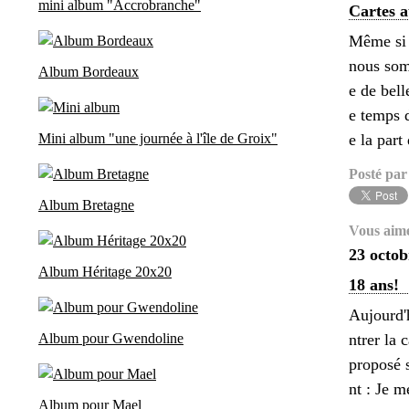
mini album "Accrobranche"
Cartes 
Même si 
nous som
Album Bordeaux
e de bell
e temps 
Mini album "une journée à l'île de Groix"
e la part
Posté par
Album Bretagne
Vous aim
23 octob
Album Héritage 20x20
18 ans!
Aujourd'h
Album pour Gwendoline
ntrer la 
proposé 
nt : Je m
Album pour Mael