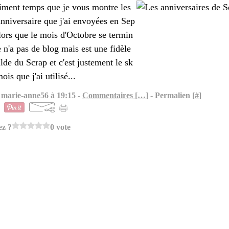
aiment temps que je vous montre les
anniversaire que j'ai envoyées en Sep
lors que le mois d'Octobre se termin
 n'a pas de blog mais est une fidèle
lde du Scrap et c'est justement le sk
ois que j'ai utilisé...
 marie-anne56 à 19:15 -
Commentaires [
…
]
- Permalien [
#
]
ez ?
0 vote