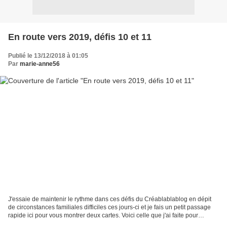
En route vers 2019, défis 10 et 11
Publié le 13/12/2018 à 01:05
Par
marie-anne56
J'essaie de maintenir le rythme dans ces défis du Créablablablog en dépit
de circonstances familiales difficiles ces jours-ci et je fais un petit passage
rapide ici pour vous montrer deux cartes. Voici celle que j'ai faite pour
répondre au défi 10, proposé...