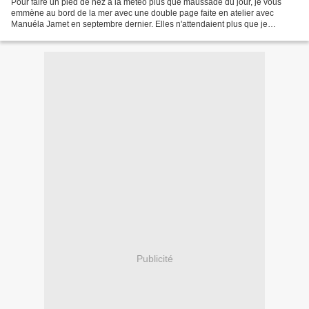
Pour faire un pied de nez à la météo plus que maussade du jour, je vous
emmène au bord de la mer avec une double page faite en atelier avec
Manuéla Jamet en septembre dernier. Elles n'attendaient plus que je
choisisse les photos. Allons faire un petit...
Publicité