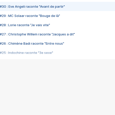
#30 : Eve Angeli raconte "Avant de partir"
#29 : MC Solaar raconte "Bouge de là"
28 : Lorie raconte "Je vais vite"
#27 : Christophe Willem raconte "Jacques a dit"
#26 : Chimène Badi raconte "Entre nous"
#25 : Indochine raconte "3e sexe"
#24 : Zaho raconte "C'est chelou"
#23 : Patrick Bruel raconte "Au café des délices"
#22 : Kyo raconte "Le chemin"
#21 : Nolwenn Leroy raconte "Cassé"
#20 : Patrick Hernandez raconte "Born to be alive"
#19 : Lorie raconte "Près de moi"