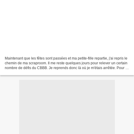
Maintenant que les fêtes sont passées et ma petite-fille repartie, j'ai repris le
chemin de ma scraproom. Il me reste quelques jours pour relever un certain
nombre de défis du CBBB. Je reprends donc là où je m'étais arrêtée. Pour ce
treizième défi, Sophfinette...