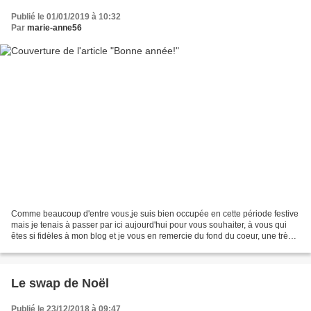
Publié le 01/01/2019 à 10:32
Par
marie-anne56
Comme beaucoup d'entre vous,je suis bien occupée en cette période festive
mais je tenais à passer par ici aujourd'hui pour vous souhaiter, à vous qui
êtes si fidèles à mon blog et je vous en remercie du fond du coeur, une très
belle année 2019, qu'elle...
Le swap de Noël
Publié le 23/12/2018 à 09:47