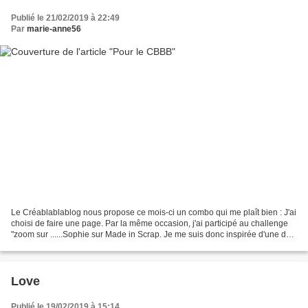
Publié le 21/02/2019 à 22:49
Par
marie-anne56
Le Créablablablog nous propose ce mois-ci un combo qui me plaît bien : J'ai
choisi de faire une page. Par la même occasion, j'ai participé au challenge
"zoom sur ......Sophie sur Made in Scrap. Je me suis donc inspirée d'une de
ses pages pour faire celle-ci...
Love
Publié le 19/02/2019 à 15:14