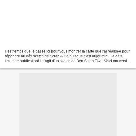
Il est temps que je passe ici pour vous montrer la carte que j'ai réalisée pour
répondre au défi sketch de Scrap & Co puisque c'est aujourd'hui la date
limite de publication! Il s'agit d'un sketch de Béa Scrap Tiwi : Voici ma version
: C'est tout pour...