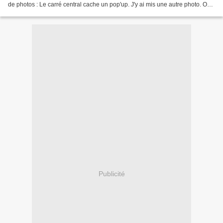
de photos : Le carré central cache un pop'up. J'y ai mis une autre photo. On
soulève le volet : Beaucoup...
Publicité