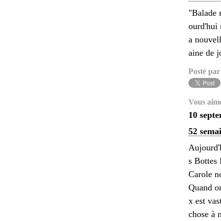
"Balade n
ourd'hui 
a nouvell
aine de j
Posté par
Vous aim
10 sept
52 semai
Aujourd'h
s Bottes
Carole no
Quand on 
x est vas
chose à m