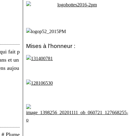
Mises à l'honneur :
ui fait p
ans et un
ens aujou