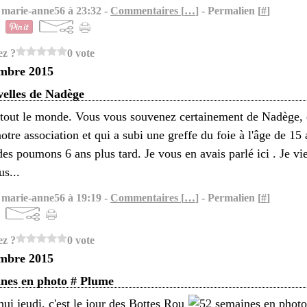
 marie-anne56 à 23:32 -
Commentaires [
…
]
- Permalien [
#
]
ez ?
0 vote
embre 2015
elles de Nadège
tout le monde. Vous vous souvenez certainement de Nadège, q
notre association et qui a subi une greffe du foie à l'âge de 15 
des poumons 6 ans plus tard. Je vous en avais parlé ici . Je vi
us...
 marie-anne56 à 19:19 -
Commentaires [
…
]
- Permalien [
#
]
ez ?
0 vote
embre 2015
ines en photo # Plume
ui jeudi, c'est le jour des Bottes Rou