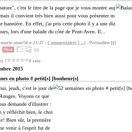
ature", c'est le titre de la page que je vous montre auj
mais il convient très bien aussi pour vous présenter m
e bannière. En effet, j'ai pris cette photo il y a une diz
ours, lors d'une balade du côté de Pont-Aven. Il...
 marie-anne56 à 23:37 -
Commentaires [
…
]
- Permalien [
#
]
ez ?
0 vote
embre 2015
nes en photo # petit[s] [bonheur(s]
ui, jeudi, c'est le jour de
 Rouges. Voyons ce que
us demande d'illustrer :
y réfléchit bien, le choi
te! Bien sûr, la première
e venir à l'esprit fut de