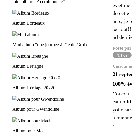
mini album "Accrobranche"
es et me
de cette
ants, je 
Album Bordeaux
partout!!
nd dernie
Mini album "une journée à l'île de Groix"
Posté par
Album Bretagne
Vous aim
21 sept
100% év
Album Héritage 20x20
Coucou t
est un li
Album pour Gwendoline
yotte sur
a mienne
r...
Album pour Mael