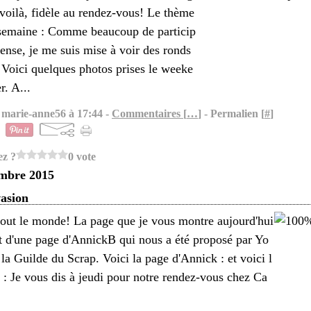
 voilà, fidèle au rendez-vous! Le thème
 semaine : Comme beaucoup de particip
pense, je me suis mise à voir des ronds
 Voici quelques photos prises le weeke
r. A...
 marie-anne56 à 17:44 -
Commentaires [
…
]
- Permalien [
#
]
ez ?
0 vote
embre 2015
asion
out le monde! La page que je vous montre aujourd'hui
ft d'une page d'AnnickB qui nous a été proposé par Yo
 la Guilde du Scrap. Voici la page d'Annick : et voici l
 : Je vous dis à jeudi pour notre rendez-vous chez Ca