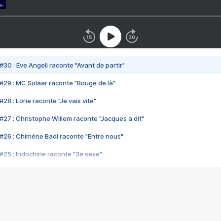
#30 : Eve Angeli raconte "Avant de partir"
#29 : MC Solaar raconte "Bouge de là"
28 : Lorie raconte "Je vais vite"
#27 : Christophe Willem raconte "Jacques a dit"
#26 : Chimène Badi raconte "Entre nous"
#25 : Indochine raconte "3e sexe"
#24 : Zaho raconte "C'est chelou"
#23 : Patrick Bruel raconte "Au café des délices"
#22 : Kyo raconte "Le chemin"