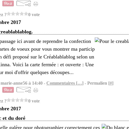
ez ?
0 vote
mbre 2017
creablablablog.
passage ici avant de reprendre la confection
artes de voeux pour vous montrer ma particip
n défi proposé sur le Créablablablog selon un
inna. Voici la carte fermée : et ouverte : Une
r moi d'offrir quelques découpes...
 marie-anne56 à 14:40 -
Commentaires [
…
]
- Permalien [
#
]
ez ?
0 vote
mbre 2017
 et du doré
uelle galère pour photographier correctement ces