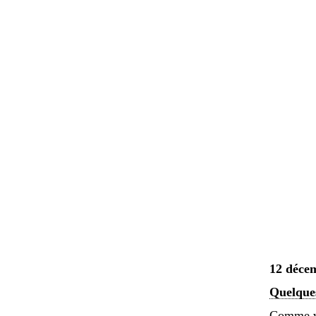
12 déce
Quelques
Comme vo