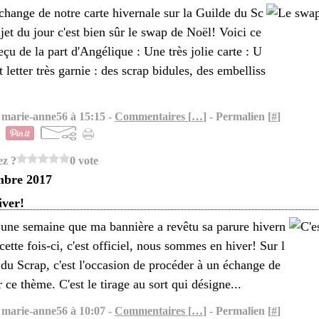
change de notre carte hivernale sur la Guilde du Sc
ujet du jour c'est bien sûr le swap de Noël! Voici ce
reçu de la part d'Angélique : Une très jolie carte : U
 letter très garnie : des scrap bidules, des embelliss
 marie-anne56 à 15:15 -
Commentaires [
…
]
- Permalien [
#
]
ez ?
0 vote
mbre 2017
iver!
t une semaine que ma bannière a revêtu sa parure hivern
cette fois-ci, c'est officiel, nous sommes en hiver! Sur l
du Scrap, c'est l'occasion de procéder à un échange de
r ce thème. C'est le tirage au sort qui désigne...
 marie-anne56 à 10:07 -
Commentaires [
…
]
- Permalien [
#
]