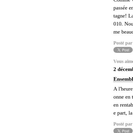
passée e
tagne! La
010. Nou
me beauc
Posté par
Vous aim
2 décem
Ensembl
A l'heure
onne en t
en renta
e part, l
Posté par