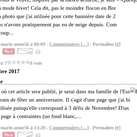
n mode hiver! Cela dit, pas le moindre flocon en Bre
 photo que j'ai utilisée pour cette bannière date de 2
s n'avons pratiquement pas eu de neige depuis. Com
oup...
 marie-anne56 à 00:09 -
Commentaires [
…
]
- Permalien [
#
]
ez ?
0 vote
bre 2017
e
 où cet article sera publié, je serai dans ma famille de l'Ess
rain de fêter un anniversaire. Il s'agit d'une page que j'ai bi
bilisée puisqu'elle correspond à 3 défis de Novembre! D'un
a page à contraintes (un fond blanc,...
 marie-anne56 à 13:20 -
Commentaires [
…
]
- Permalien [
#
]