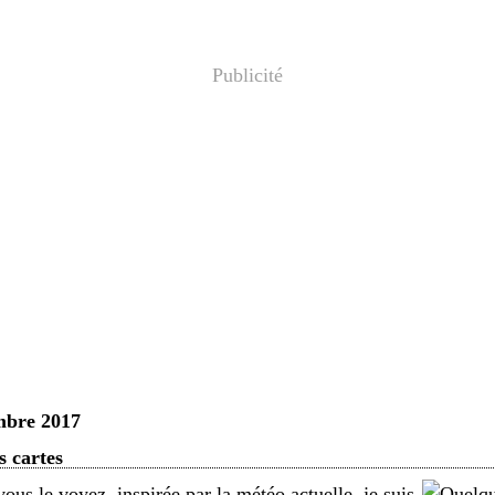
Publicité
mbre 2017
 cartes
us le voyez, inspirée par la météo actuelle, je suis