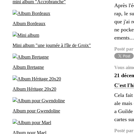
mini album "Accrobranche"
Après l'é
rap, le s
que j'ai 
Album Bordeaux
ne pocket
ements...
Mini album "une journée à l'île de Groix"
Posté par
Album Bretagne
Vous aim
21 déce
C'est l'h
Album Héritage 20x20
Cela fai
ale mais 
Album pour Gwendoline
a Guilde 
cartes su
Posté par
Album pour Mael