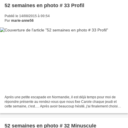
52 semaines en photo # 33 Profil
Publié le 14/08/2015 à 00:54
Par
marie-anne56
Après une petite escapade en Normandie, il est déjà temps pour moi de
répondre présente au rendez-vous que nous fixe Carole chaque jeudi et
cette semaine, c'est..... Après avoir beaucoup hésité, j'ai finalement choisi
une photo de Mael, mon petit -fils...
52 semaines en photo # 32 Minuscule