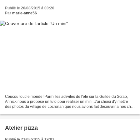
Publié le 26/08/2015 à 00:20
Par
marie-anne56
Coucou tout le monde! Parmi les activités de l'été sur la Guilde du Scrap,
Annick nous a proposé un tuto pour réaliser un mini. J'ai choisi d'y mettre
des photos du village de Locronan que nous avions fait découvrir à nos cher
amis du Lot, Miji et son...
Atelier pizza
Publié le 23/08/2015 à 19:03