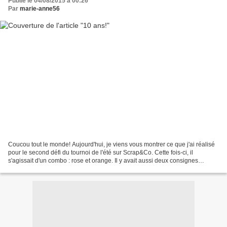
Publié le 04/08/2015 à 00:26
Par
marie-anne56
Coucou tout le monde! Aujourd'hui, je viens vous montrer ce que j'ai réalisé
pour le second défi du tournoi de l'été sur Scrap&Co. Cette fois-ci, il
s'agissait d'un combo : rose et orange. Il y avait aussi deux consignes
supplémentaires : du scintillant...