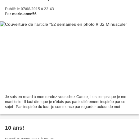
Publié le 07/08/2015 à 22:43
Par
marie-anne56
Je suis en retard à mon rendez-vous chez Carole, il est temps que je me
manifeste!! Il faut dire que je n'étais pas particulièrement inspirée par ce
sujet : Pas inspirée du tout, je commence par regarder autour de moi
(comme par hasard, j'étais dans ma...
10 ans!