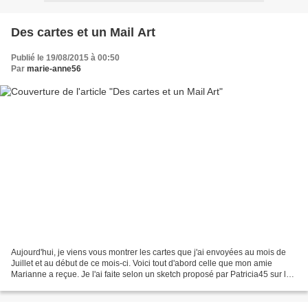
Des cartes et un Mail Art
Publié le 19/08/2015 à 00:50
Par
marie-anne56
Aujourd'hui, je viens vous montrer les cartes que j'ai envoyées au mois de
Juillet et au début de ce mois-ci. Voici tout d'abord celle que mon amie
Marianne a reçue. Je l'ai faite selon un sketch proposé par Patricia45 sur la
Guilde du Scrap : Patricia...