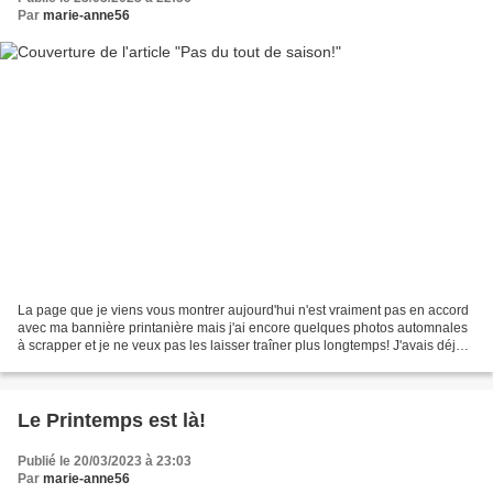
Par
marie-anne56
La page que je viens vous montrer aujourd'hui n'est vraiment pas en accord
avec ma bannière printanière mais j'ai encore quelques photos automnales
à scrapper et je ne veux pas les laisser traîner plus longtemps! J'avais déjà
utilisé cette photo en Novembre...
Le Printemps est là!
Publié le 20/03/2023 à 23:03
Par
marie-anne56