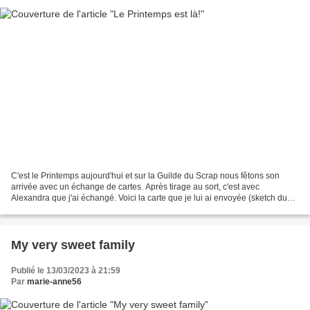
C'est le Printemps aujourd'hui et sur la Guilde du Scrap nous fêtons son
arrivée avec un échange de cartes. Après tirage au sort, c'est avec
Alexandra que j'ai échangé. Voici la carte que je lui ai envoyée (sketch du
mois sur Made in Scrap) : et celle...
My very sweet family
Publié le 13/03/2023 à 21:59
Par
marie-anne56