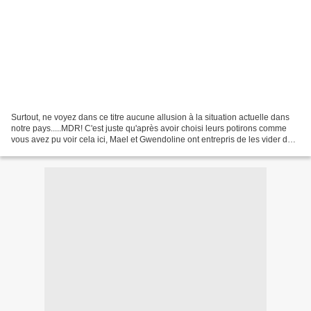
Surtout, ne voyez dans ce titre aucune allusion à la situation actuelle dans
notre pays.....MDR! C'est juste qu'après avoir choisi leurs potirons comme
vous avez pu voir cela ici, Mael et Gwendoline ont entrepris de les vider de
leur chair et ce n'est...