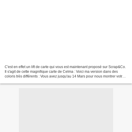
C'est en effet un lift de carte qui vous est maintenant proposé sur Scrap&Co.
Il s'agit de cette magnifique carte de Celma : Voici ma version dans des
coloris très différents : Vous avez jusqu'au 14 Mars pour nous montrer votre
version ici. Nous sommes...