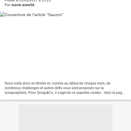
Publié le 01/02/2017 à 15:25
Par
marie-anne56
Nous voilà donc en février et, comme au début de chaque mois, de
nombreux challenges et autres défis vous sont proposés sur la
scraposphère. Pour Scrap&Co, il s'agit de ce superbe combo : Voici la page
que j'ai réalisée en tant qu'invitée créative de...