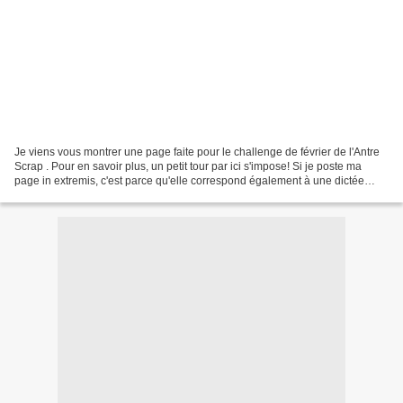
Je viens vous montrer une page faite pour le challenge de février de l'Antre
Scrap . Pour en savoir plus, un petit tour par ici s'impose! Si je poste ma
page in extremis, c'est parce qu'elle correspond également à une dictée
proposée par Shannon sur Made...