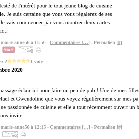
esté de l'intérêt pour le tout jeune blog de cuisine
le. Je suis certaine que vous vous régalerez de ses
! Je vais commencer par vous montrer deux cartes
r...
 marie-anne56 à 11:56 -
Commentaires [
…
]
- Permalien [
#
]
ez ?
1 vote
mbre 2020
passage éclair ici pour faire un peu de pub ! Une de mes fille
ael et Gwendoline que vous voyez régulièrement sur mes pa
une passionnée de cuisine et elle a tout récemment ouvert un b
vous invite...
 marie-anne56 à 12:15 -
Commentaires [
…
]
- Permalien [
#
]