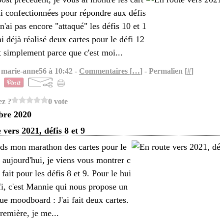
ai confectionnées pour répondre aux défis
 n'ai pas encore "attaqué" les défis 10 et 1
ai déjà réalisé deux cartes pour le défi 12
out simplement parce que c'est moi...
 marie-anne56 à 10:42 -
Commentaires [
…
]
- Permalien [
#
]
ez ?
0 vote
bre 2020
 vers 2021, défis 8 et 9
nds mon marathon des cartes pour le
aujourd'hui, je viens vous montrer c
i fait pour les défis 8 et 9. Pour le hui
fi, c'est Mannie qui nous propose un
e moodboard : J'ai fait deux cartes.
remière, je me...