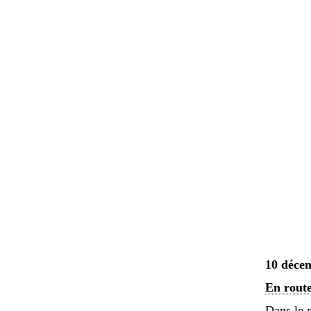
10 déce
En route
Dans le p