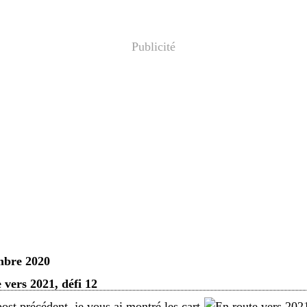
Publicité
mbre 2020
 vers 2021, défi 12
ost précédent, je vous ai montré les cart