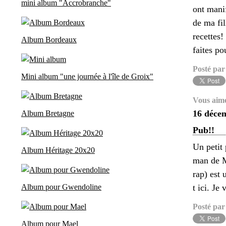
mini album "Accrobranche"
ont manif
de ma fil
recettes
Album Bordeaux
faites pou
Posté par
Mini album "une journée à l'île de Groix"
Vous aim
16 déce
Album Bretagne
Pub!!
Un petit 
Album Héritage 20x20
man de M
rap) est 
Album pour Gwendoline
t ici. Je 
Posté par
Album pour Mael