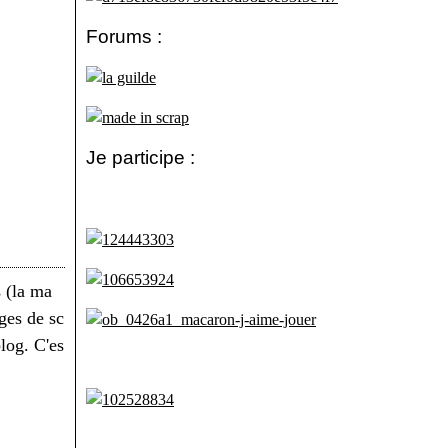
Forums :
Je participe :
s (la ma
ges de sc
log. C'es