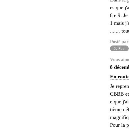
es que j'
8 e 9. Je
1 mais j'
....... t
Posté par
Vous aim
8 décem
En route
Je repre
CBBB et 
e que j'a
tième dé
magnifiqu
Pour la p