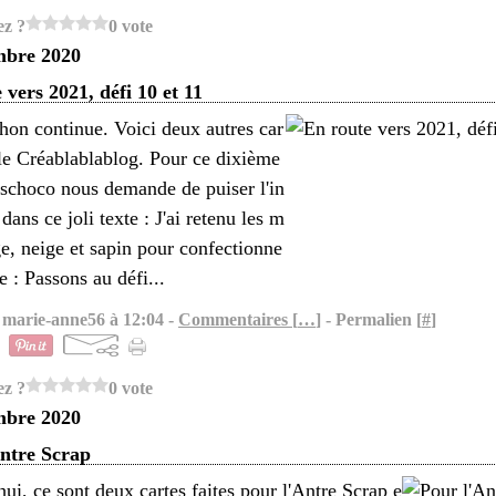
ez ?
0 vote
mbre 2020
 vers 2021, défi 10 et 11
hon continue. Voici deux autres car
 le Créablablablog. Pour ce dixième
sschoco nous demande de puiser l'in
 dans ce joli texte : J'ai retenu les m
ge, neige et sapin pour confectionne
e : Passons au défi...
 marie-anne56 à 12:04 -
Commentaires [
…
]
- Permalien [
#
]
ez ?
0 vote
mbre 2020
ntre Scrap
ui, ce sont deux cartes faites pour l'Antre Scrap e