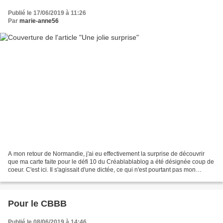
Publié le 17/06/2019 à 11:26
Par
marie-anne56
A mon retour de Normandie, j'ai eu effectivement la surprise de découvrir
que ma carte faite pour le défi 10 du Créablablablog a été désignée coup de
coeur. C'est ici. Il s'agissait d'une dictée, ce qui n'est pourtant pas mon
exercice favori. La voici...
Pour le CBBB
Publié le 08/06/2019 à 14:46