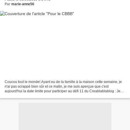
Par
marie-anne56
Coucou tout le monde! Ayant eu de la famille à la maison cette semaine, je
n'ai pas scrappé bien sûr et ce matin, je me suis aperçue que c'est
aujourd'hui la date limite pour participer au défi 11 du Creablablablog : Je
me suis donc empressée de me remettre...