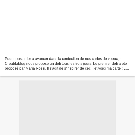
Pour nous aider à avancer dans la confection de nos cartes de voeux, le
Créablablog nous propose un défi tous les trois jours. Le premier défi a été
proposé par Maria Rossi. Il s'agit de s'inspirer de ceci : et voici ma carte : Le
second défi est un loto...