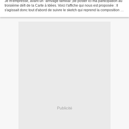
Je m'empresse, avant un "arrivage familial",de poster ici ma participation au
troisième défi de la Carte à Idées. Voici l'affiche qui nous est proposée : Il
s'agissait donc tout d'abord de suivre le sketch qui reprend la composition de
l'affiche. Il fallait...
Publicité