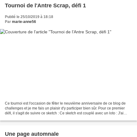
Tournoi de l'Antre Scrap, défi 1
Publié le 25/10/2019 à 18:18
Par
marie-anne56
Ce tournoi est l'occasion de fêter le neuvième anniversaire de ce blog de
challenges et je me fais un plaisir d'y participer bien sûr. Pour ce premier
défi, il s'agit de suivre ce sketch : Ce sketch est couplé avec un loto : J'ai
choisi la diagonale A1/D4...
Une page automnale