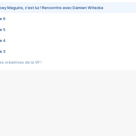
bey Maguire, c'est lui ! Rencontre avec Damien Witecka
e 6
e 5
e 4
e 3
s créatrices de la VF !
e 2
e 1
e Mektoub My Love arrive enfin ! Rencontre avec Shaïn Boumedine et Sal
i : après Toni en famille
elle réalise le bouleversant Dites lui que je l'aime
ais ! Rencontre autour de Vie privée de Rebecca Zlotowski