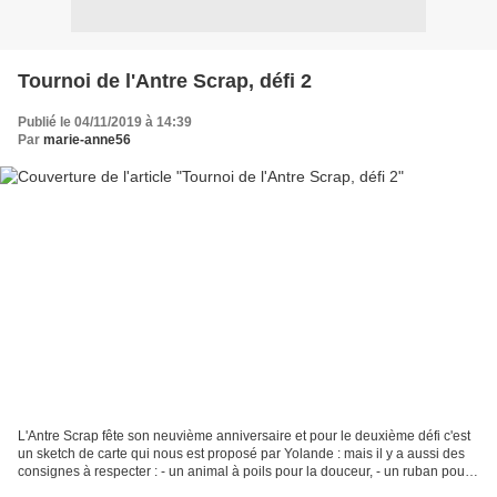
Tournoi de l'Antre Scrap, défi 2
Publié le 04/11/2019 à 14:39
Par
marie-anne56
L'Antre Scrap fête son neuvième anniversaire et pour le deuxième défi c'est
un sketch de carte qui nous est proposé par Yolande : mais il y a aussi des
consignes à respecter : - un animal à poils pour la douceur, - un ruban pour
reprendre le symbole d'Octobre...