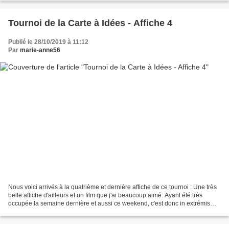
Tournoi de la Carte à Idées - Affiche 4
Publié le 28/10/2019 à 11:12
Par
marie-anne56
Nous voici arrivés à la quatrième et dernière affiche de ce tournoi : Une très
belle affiche d'ailleurs et un film que j'ai beaucoup aimé. Ayant été très
occupée la semaine dernière et aussi ce weekend, c'est donc in extrémis
que j'ai réussi à faire ma...