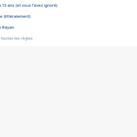
 a 13 ans (et vous l'avez ignoré)
e (littéralement)
im Rayan
 toutes les règles
s les jeux vidéo
us choquant de Rockstar ? - Le scandale BULLY
e plus moche de Steam
du RÊVE tourne au CAUCHEMAR
pendant 8 heures
it… à tort
umiliés par un jeu vidéo
ire - Final Fantasy 8