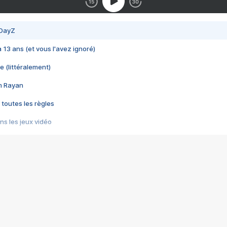
 DayZ
 a 13 ans (et vous l'avez ignoré)
e (littéralement)
im Rayan
 toutes les règles
s les jeux vidéo
us choquant de Rockstar ? - Le scandale BULLY
e plus moche de Steam
du RÊVE tourne au CAUCHEMAR
pendant 8 heures
it… à tort