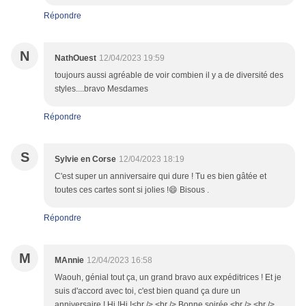
Répondre
N
NathOuest
12/04/2023 19:59
toujours aussi agréable de voir combien il y a de diversité des
styles....bravo Mesdames
Répondre
S
Sylvie en Corse
12/04/2023 18:19
C'est super un anniversaire qui dure ! Tu es bien gâtée et
toutes ces cartes sont si jolies !😄 Bisous .
Répondre
M
MAnnie
12/04/2023 16:58
Waouh, génial tout ça, un grand bravo aux expéditrices ! Et je
suis d'accord avec toi, c'est bien quand ça dure un
anniversaire ! Hi !Hi !<br /> <br /> Bonne soirée <br /> <br />