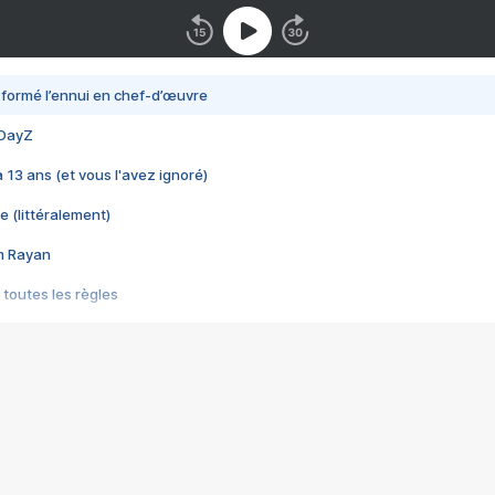
nsformé l’ennui en chef-d’œuvre
 DayZ
 a 13 ans (et vous l'avez ignoré)
e (littéralement)
im Rayan
 toutes les règles
s les jeux vidéo
us choquant de Rockstar ? - Le scandale BULLY
e plus moche de Steam
du RÊVE tourne au CAUCHEMAR
pendant 8 heures