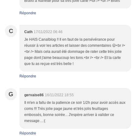
Bravo à Nanette pour sa très jolie carte !<br /> <br /> Bises
Répondre
C
Cath
17/11/2022 06:46
Je HAIS Canalblog !! Il en faut de la persévérance pour
réussir à voir les articles et laisser des commentaires 😤<br />
<br /> Mais cela aurait été dommage de rater cette très jolie
page dont j'aime beaucoup les tons.<br /> <br /> Et la carte
que tu as reçue est très belle !
Répondre
G
gervaise86
16/11/2022 18:55
Il m'en a fallu de la patience ce soir 1/2h pour avoir accès aux
coms !!! Très jolie page jaune et très jolis feuillages
embossés, bonne soirée... J'espère arriver à valider ce
message....:{
Répondre