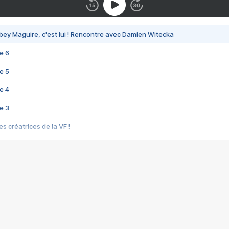
bey Maguire, c'est lui ! Rencontre avec Damien Witecka
e 6
e 5
e 4
e 3
s créatrices de la VF !
e 2
e 1
e Mektoub My Love arrive enfin ! Rencontre avec Shaïn Boumedine et Sal
i : après Toni en famille
elle réalise le bouleversant Dites lui que je l'aime