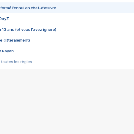
nsformé l’ennui en chef-d’œuvre
 DayZ
 a 13 ans (et vous l'avez ignoré)
e (littéralement)
im Rayan
 toutes les règles
s les jeux vidéo
us choquant de Rockstar ? - Le scandale BULLY
e plus moche de Steam
du RÊVE tourne au CAUCHEMAR
pendant 8 heures
it… à tort