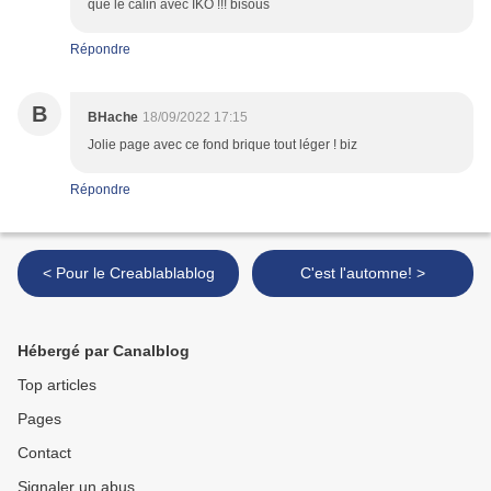
que le calin avec IKO !!! bisous
Répondre
B
BHache
18/09/2022 17:15
Jolie page avec ce fond brique tout léger ! biz
Répondre
< Pour le Creablablablog
C'est l'automne! >
Hébergé par Canalblog
Top articles
Pages
Contact
Signaler un abus