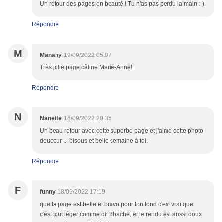
Un retour des pages en beauté ! Tu n'as pas perdu la main :-)
Répondre
M
Manany
19/09/2022 05:07
Très jolie page câline Marie-Anne!
Répondre
N
Nanette
18/09/2022 20:35
Un beau retour avec cette superbe page et j'aime cette photo
douceur ... bisous et belle semaine à toi.
Répondre
F
funny
18/09/2022 17:19
que ta page est belle et bravo pour ton fond c'est vrai que
c'est tout léger comme dit Bhache, et le rendu est aussi doux