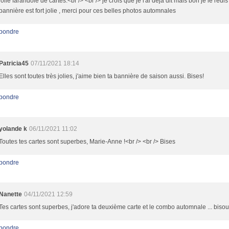
jolie farandole de cartes.<br /> <br /> je crois que je l'ai déjà dit mais bon je le redis
bannière est fort jolie , merci pour ces belles photos automnales
pondre
Patricia45
07/11/2021 18:14
Elles sont toutes très jolies, j'aime bien ta bannière de saison aussi. Bises!
pondre
yolande k
06/11/2021 11:02
Toutes tes cartes sont superbes, Marie-Anne !<br /> <br /> Bises
pondre
Nanette
04/11/2021 12:59
Tes cartes sont superbes, j'adore ta deuxième carte et le combo automnale ... biso
pondre