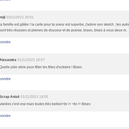
miji
03/11/2021 20:01
ta famille est gâtée ! la carte pour ta soeur est superbe, j'adore son sketch ; tes autr
sont très réussies et pleines de douceur et de poésie, bravo, bises à vous deux m.
pondre
Alexandra
01/11/2021 20:57
Quelle jolie série pour fêter les filles d'octobre ! Bises
pondre
Scrap Anisé
01/11/2021 19:05
Variées c'est vrai mais toutes très belles!<br /> <br /> Bises
pondre