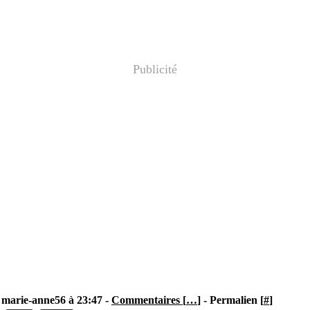
Publicité
 marie-anne56 à 23:47 -
Commentaires [
…
]
- Permalien [
#
]