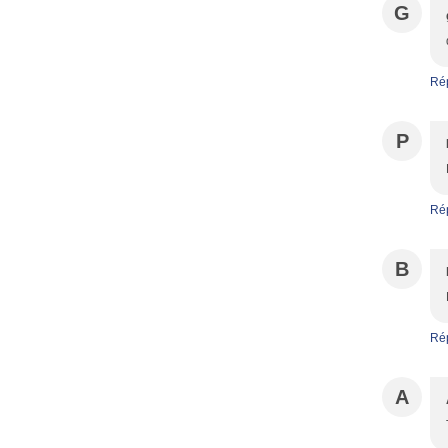
G
Ré
P
Ré
B
Ré
A