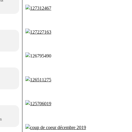
 ta
us