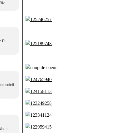
 Biz
/> En
nd soleil
Bises