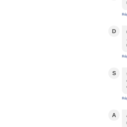
Ré
D
Ré
S
Ré
A