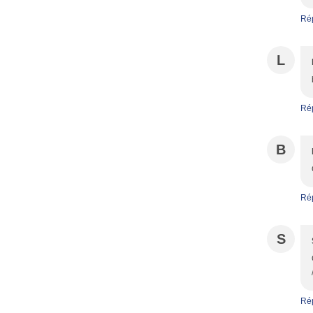
Ré
L
Ré
B
Ré
S
Ré