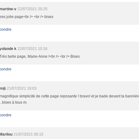
martine-v
22/07/2021 20:25
tres jolie page<br /> <br /> bises
pondre
yolande k
22/07/2021 10:16
Très belle page, Marie-Anne !<br /> <br /> Bises
pondre
miji
21/07/2021 19:03
magnifique simplicité de cette page reposante ! bravo! et je bade devant ta bannière
...bises à tous m.
pondre
Marilou
21/07/2021 06:15