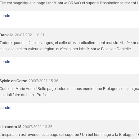
Elle est magnifique ta page !<br /> <br /> BRAVO et super si l'inspiration te revient !
pondre
Danielle
20/07/2021 18:31
J'adore quand tu fais des pages, et celle ci est particulièrement réussie .<br /> <br 
plus, elle met en valeur ta région, et c'est super !<br /> <br /> Bises de Danielle.
pondre
Sylvie en Corse
20/07/2021 15:36
Coucou , Marie Anne ! Belle page iodée qui nous montre une Bretagne sous un gra
qui doit faire du bien . Profite !
pondre
alexandra18
20/07/2021 13:35
L'inspiration est revenue et ta page est superbe ! Un bel hommage à ta Bretagne ! 