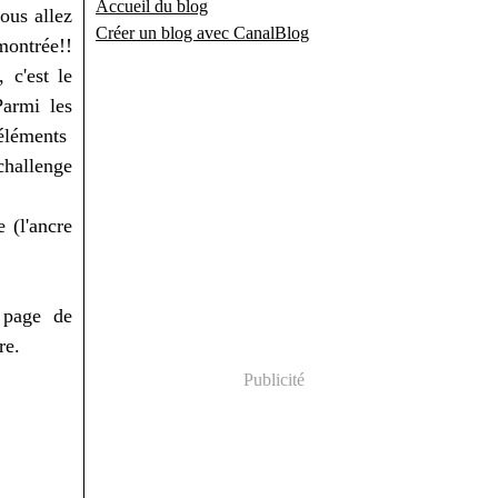
Accueil du blog
ous allez
Créer un blog avec CanalBlog
montrée!!
c'est le
Parmi les
éléments
 challenge
 (l'ancre
 page de
re.
Publicité