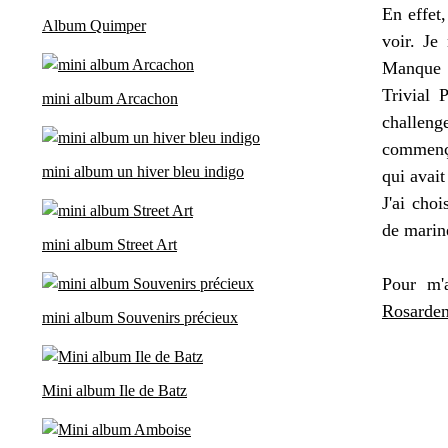
En effet
Album Quimper
voir. Je
Manque d
Trivial 
mini album Arcachon
challenge
commenç
mini album un hiver bleu indigo
qui avait
J'ai cho
de marine
mini album Street Art
Pour m'a
Rosarde
mini album Souvenirs précieux
Mini album Ile de Batz