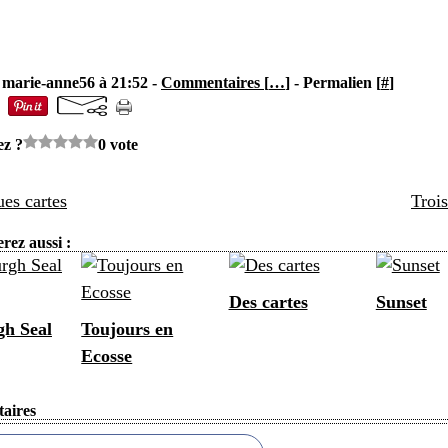
 marie-anne56 à 21:52 -
Commentaires [
…
]
- Permalien [
#
]
ez ?
0 vote
es cartes
Trois
rez aussi :
Des cartes
Sunset
h Seal
Toujours en
Ecosse
aires