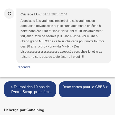
C
Cricri de l'Antr
01/11/2020 12:44
Alors là, tu fais vraiment très fort et je suis vraiment en
admiration devant cette si jolie carte automnale en écho à
notre bannière !!<br /> <br /> <br /> <br /> Tu fais drôlement
fort, aller : fortiche oserais je !!...<br /> <br /> <br /> <br />
Grand grand MERCI de cette si jolie carte pour notre tournoi
des 10 ans ...<br /> <br /> <br /> <br /> Des
bisoussssssssssssssssssss aseptisés vers chez toi et tu as
raison, ne sors pas, de toute façon : il pleut !!!!
Répondre
< Tournoi des 10 ans de
Deux cartes pour le CBBB >
l'Antre Scrap, première
épreuve
Hébergé par Canalblog