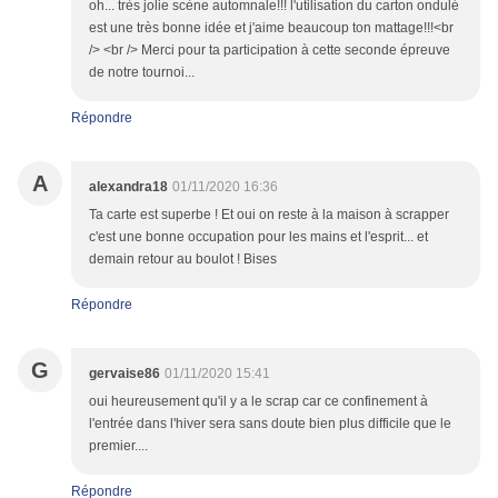
oh... très jolie scène automnale!!! l'utilisation du carton ondulé
est une très bonne idée et j'aime beaucoup ton mattage!!!<br
/> <br /> Merci pour ta participation à cette seconde épreuve
de notre tournoi...
Répondre
A
alexandra18
01/11/2020 16:36
Ta carte est superbe ! Et oui on reste à la maison à scrapper
c'est une bonne occupation pour les mains et l'esprit... et
demain retour au boulot ! Bises
Répondre
G
gervaise86
01/11/2020 15:41
oui heureusement qu'il y a le scrap car ce confinement à
l'entrée dans l'hiver sera sans doute bien plus difficile que le
premier....
Répondre