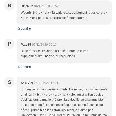
B
BB2Run
06/11/2020 08:57
Waouh !!!<br /> <br /> Ta carte est superbement réussie.<br />
<br /> Merci pour ta participation à notre tournoi.
Répondre
P
Paty45
05/11/2020 09:10
Belle réussite ! le carton ondulé donne un cachet
supplémentaire ! bonne journée, bises
Répondre
S
SYLFAN
04/11/2020 17:31
Eh ben voilà, bien venue au club !!! je ne reçois plus tes new's
on dirait !!!<br /> <br /> <br /> <br /> Moi aussi tu t'en doutes,
c'est l'automne que je préfère ! la patouille se distingue bien
du carton ondulé, les décos et étiquettes complètent ce joli
décor ! j'aime bien les citrouilles, mais je n'aime pas
Halloween !!!<br /> <br /> Moi aussi, j'ai eu un peu plus de mal