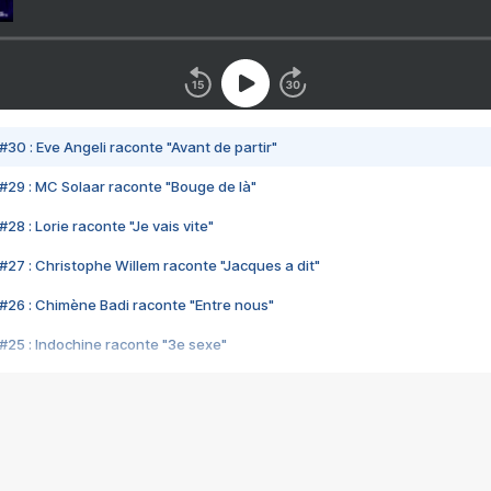
#30 : Eve Angeli raconte "Avant de partir"
#29 : MC Solaar raconte "Bouge de là"
28 : Lorie raconte "Je vais vite"
#27 : Christophe Willem raconte "Jacques a dit"
#26 : Chimène Badi raconte "Entre nous"
#25 : Indochine raconte "3e sexe"
#24 : Zaho raconte "C'est chelou"
#23 : Patrick Bruel raconte "Au café des délices"
#22 : Kyo raconte "Le chemin"