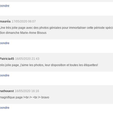
pondre
mauréa
17/05/2020 06:07
Une très jolie page avec des photos géniales pour immortaliser cette période spécia
Bon dimanche Marie-Anne Bisous
pondre
Patricia45
16/05/2020 21:43
très jolie page, j'aime les photos, leur disposition et toutes les étiquettes!
pondre
nathouest
16/05/2020 16:16
magnifique page !<br /> <br /> bravo
pondre