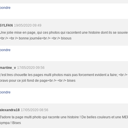
pondre
SYLFAN
19/05/2020 09:49
Une jolie mise en page, qui ces photos qui racontent une histoire dont ils se souvien
<br /> <br /> bonne journée<br /> <br /> bisous
pondre
martine_v
17/05/2020 09:56
c'est tres chouette les pages multi photos mais pas forcement evident a faire; <br />
bravo pour ce joli fond de page<br /> <br /> bises
pondre
alexandra18
17/05/2020 08:56
J'adore ta page multi photo qui raconte une histoire ! De belles couleurs et une ME
sympa ! Bises