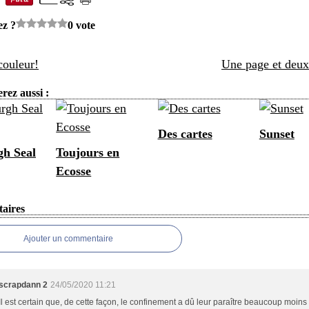
ez ?
0 vote
couleur!
Une page et deux
rez aussi :
Des cartes
Sunset
h Seal
Toujours en
Ecosse
aires
Ajouter un commentaire
scrapdann 2
24/05/2020 11:21
Il est certain que, de cette façon, le confinement a dû leur paraître beaucoup moins