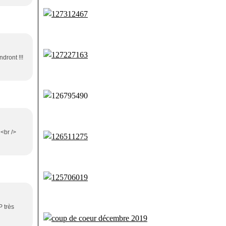
dront !!!
 <br />
P très