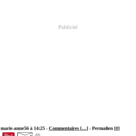
Publicité
 marie-anne56 à 14:25 -
Commentaires [
…
]
- Permalien [
#
]