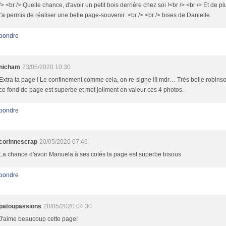
/> <br /> Quelle chance, d'avoir un petit bois derrière chez soi !<br /> <br /> Et de pl
t'a permis de réaliser une belle page-souvenir .<br /> <br /> bises de Danielle.
pondre
nicham
23/05/2020 10:30
Extra ta page ! Le confinement comme cela, on re-signe !!! mdr… Très belle robins
ce fond de page est superbe et met joliment en valeur ces 4 photos.
pondre
corinnescrap
20/05/2020 07:46
La chance d'avoir Manuela à ses cotés ta page est superbe bisous
pondre
patoupassions
20/05/2020 04:30
J'aime beaucoup cette page!