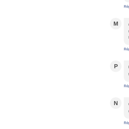
Ré
M
Ré
P
Ré
N
Ré