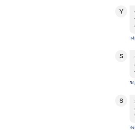
Y
Ré
S
Ré
S
Ré