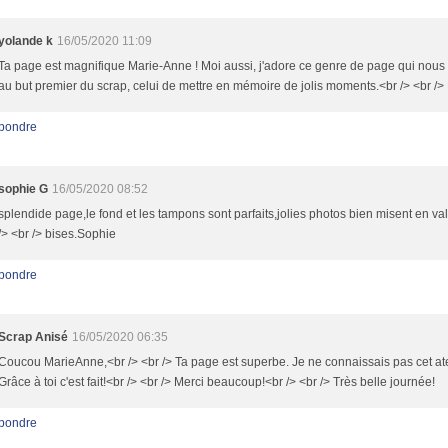
yolande k
16/05/2020 11:09
Ta page est magnifique Marie-Anne ! Moi aussi, j'adore ce genre de page qui nou
au but premier du scrap, celui de mettre en mémoire de jolis moments.<br /> <br />
pondre
sophie G
16/05/2020 08:52
splendide page,le fond et les tampons sont parfaits,jolies photos bien misent en val
/> <br /> bises.Sophie
pondre
Scrap Anisé
16/05/2020 06:35
Coucou MarieAnne,<br /> <br /> Ta page est superbe. Je ne connaissais pas cet ate
Grâce à toi c'est fait!<br /> <br /> Merci beaucoup!<br /> <br /> Très belle journée!
pondre