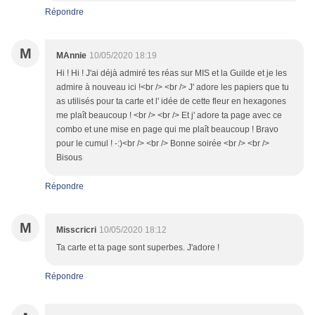
Répondre
M
MAnnie
10/05/2020 18:19
Hi ! Hi ! J'ai déjà admiré tes réas sur MIS et la Guilde et je les
admire à nouveau ici !<br /> <br /> J' adore les papiers que tu
as utilisés pour ta carte et l' idée de cette fleur en hexagones
me plaît beaucoup ! <br /> <br /> Et j' adore ta page avec ce
combo et une mise en page qui me plaît beaucoup ! Bravo
pour le cumul ! -:)<br /> <br /> Bonne soirée <br /> <br />
Bisous
Répondre
M
Misscricri
10/05/2020 18:12
Ta carte et ta page sont superbes. J'adore !
Répondre