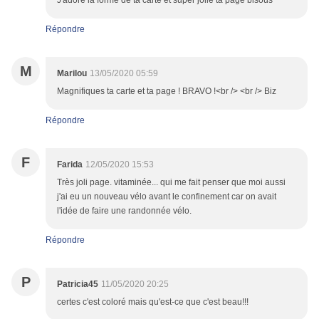
J'adore la forme de ta carte et super jolie ta page bisous
Répondre
M
Marilou
13/05/2020 05:59
Magnifiques ta carte et ta page ! BRAVO !<br /> <br /> Biz
Répondre
F
Farida
12/05/2020 15:53
Très joli page. vitaminée... qui me fait penser que moi aussi
j'ai eu un nouveau vélo avant le confinement car on avait
l'idée de faire une randonnée vélo.
Répondre
P
Patricia45
11/05/2020 20:25
certes c'est coloré mais qu'est-ce que c'est beau!!!