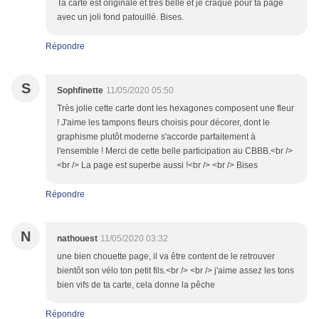
Ta carte est originale et très belle et je craque pour ta page
avec un joli fond patouillé. Bises.
Répondre
S
Sophfinette
11/05/2020 05:50
Très jolie cette carte dont les hexagones composent une fleur
! J'aime les tampons fleurs choisis pour décorer, dont le
graphisme plutôt moderne s'accorde parfaitement à
l'ensemble ! Merci de cette belle participation au CBBB.<br />
<br /> La page est superbe aussi !<br /> <br /> Bises
Répondre
N
nathouest
11/05/2020 03:32
une bien chouette page, il va être content de le retrouver
bientôt son vélo ton petit fils.<br /> <br /> j'aime assez les tons
bien vifs de ta carte, cela donne la pêche
Répondre