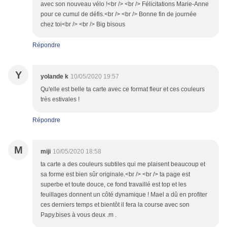
avec son nouveau vélo !<br /> <br /> Félicitations Marie-Anne
pour ce cumul de défis.<br /> <br /> Bonne fin de journée
chez toi<br /> <br /> Big bisous
Répondre
Y
yolande k
10/05/2020 19:57
Qu'elle est belle ta carte avec ce format fleur et ces couleurs
très estivales !
Répondre
M
miji
10/05/2020 18:58
ta carte a des couleurs subtiles qui me plaisent beaucoup et
sa forme est bien sûr originale.<br /> <br /> ta page est
superbe et toute douce, ce fond travaillé est top et les
feuillages donnent un côté dynamique ! Mael a dû en profiter
ces derniers temps et bientôt il fera la course avec son
Papy.bises à vous deux .m .