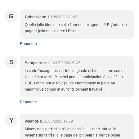
G
Gribouillette
10/05/2020 21:07
Quelle jolie idée que cette fleur en hexagones !!! Et j'adore ta
page si joliment colorée ! Bisous
Répondre
S
Scrapacrolles
10/05/2020 20:46
ta carte 'hexagones' est très originale et bien colorée comme
j'aime!!!<br /> <br /> merci pour ta participation à ce défi du
CBBB<br /> <br /> PS : j'aime énormément ta page au
magnifique combo et au fond joliment travaillé...
Répondre
Y
yolande k
10/05/2020 19:59
Mince, c'est parti et je n'avais pas fini !!!!<br /> <br /> Je
reviens sur ta très jolie page de ton petit fils, fier de poser