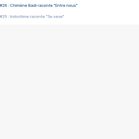
#26 : Chimène Badi raconte "Entre nous"
#25 : Indochine raconte "3e sexe"
#24 : Zaho raconte "C'est chelou"
#23 : Patrick Bruel raconte "Au café des délices"
#22 : Kyo raconte "Le chemin"
#21 : Nolwenn Leroy raconte "Cassé"
#20 : Patrick Hernandez raconte "Born to be alive"
#19 : Lorie raconte "Près de moi"
#18 : Michael Jones raconte "A nos actes manqués" (avec Jean-Jacque
#17 : Khaled raconte "Aïcha"
#16 : Corneille raconte "Parce qu'on vient de loin"
#15 : Indochine raconte "L'aventurier"