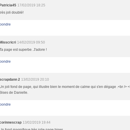
Patricia45
17/02/2019 18:25
très joli doublé!
pondre
Misscricri
14/02/2019 09:50
Ta page est superbe. J'adore !
pondre
scrapdann 2
13/02/2019 20:10
Un joli fond de page, qui illustre bien le moment de calme qui s'en dégage .<br /> <
Bises de Danielle.
pondre
corinnescrap
13/02/2019 19:44
Un fond magnifique très jolie page bises