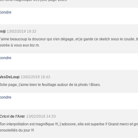
pondre
miji
13/02/2019 19:32
j'aime beaucoup la douceur qui s'en dégage, et je garde ce sketch sous le coude,
soirée à vous eux biz m.
pondre
VesDeLoup
13/02/2019 16:43
Jolie page, j'aime bien le feuillage autour de la photo ! Bises.
pondre
Cricri de l’Antr
13/02/2019 14:33
Ton interprétation est magnifique !!!, j’adooore, elle est superbe !! Grand merci et g
ensoleillés du jour !!!