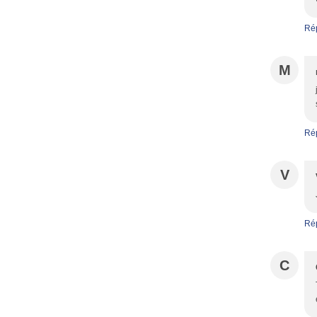
Ré
M
Ré
V
Ré
C