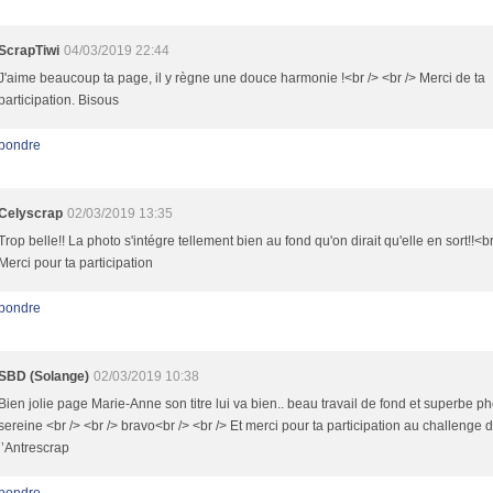
ScrapTiwi
04/03/2019 22:44
J'aime beaucoup ta page, il y règne une douce harmonie !<br /> <br /> Merci de ta
participation. Bisous
pondre
Celyscrap
02/03/2019 13:35
Trop belle!! La photo s'intégre tellement bien au fond qu'on dirait qu'elle en sort!!<br
Merci pour ta participation
pondre
SBD (Solange)
02/03/2019 10:38
Bien jolie page Marie-Anne son titre lui va bien.. beau travail de fond et superbe ph
sereine <br /> <br /> bravo<br /> <br /> Et merci pour ta participation au challenge 
l’Antrescrap