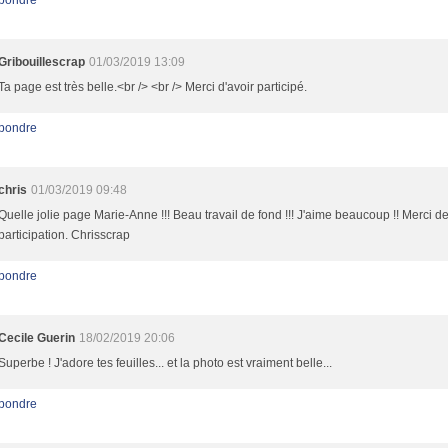
pondre
Gribouillescrap
01/03/2019 13:09
Ta page est très belle.<br /> <br /> Merci d'avoir participé.
pondre
chris
01/03/2019 09:48
Quelle jolie page Marie-Anne !!! Beau travail de fond !!! J'aime beaucoup !! Merci de
participation. Chrisscrap
pondre
Cecile Guerin
18/02/2019 20:06
Superbe ! J'adore tes feuilles... et la photo est vraiment belle...
pondre