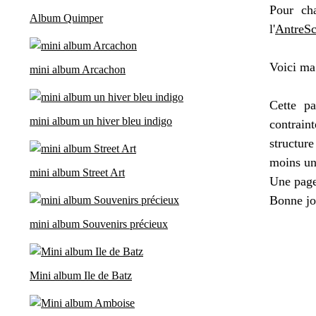
Pour ch
Album Quimper
l'
AntreSc
Voici ma
mini album Arcachon
Cette p
mini album un hiver bleu indigo
contrain
structure
moins une
mini album Street Art
Une page
Bonne jou
mini album Souvenirs précieux
Mini album Ile de Batz