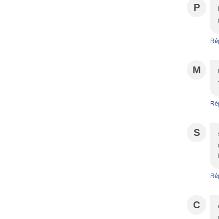
P
Ré
M
Ré
S
Ré
C