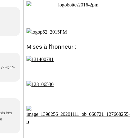
Mises à l'honneur :
 /> <br />
oto très
de