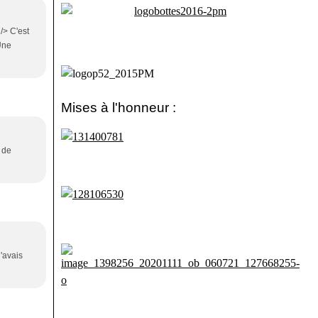
 /> C'est
Une
Mises à l'honneur :
 de
'avais