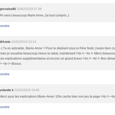
gervaise86
03/02/2019 07:38
Ah merci beaucoup Marie Anne, j'ai tout compris ;)
pondre
MAnnie
02/02/2019 23:14
:-) Tu es adorable, Marie-Anne ! ! Pour le dépliant sous le Père Noël, j'avais bien c
mais je visualise beaucoup mieux le rabat, maintenant !<br /> <br /> Merci beauco
ces explications supplémentaires et encore un grand bravo !<br /> <br /> Bon dima
/> <br /> Bisous
pondre
yolande k
02/02/2019 19:48
Merci pour tes explications Marie-Anne ! Elle cache bien son jeu ta page !<br /> <br
pondre