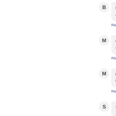
B
Ré
M
Ré
M
Ré
S