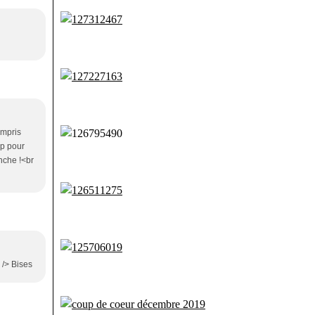
ompris
up pour
nche !<br
 /> Bises