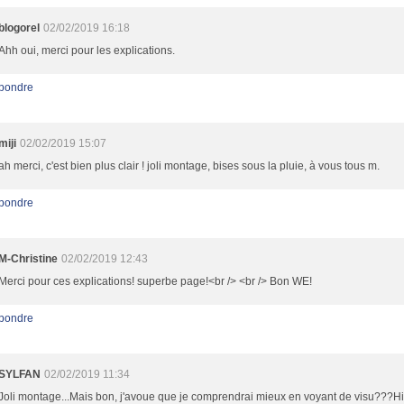
blogorel
02/02/2019 16:18
Ahh oui, merci pour les explications.
pondre
miji
02/02/2019 15:07
ah merci, c'est bien plus clair ! joli montage, bises sous la pluie, à vous tous m.
pondre
M-Christine
02/02/2019 12:43
Merci pour ces explications! superbe page!<br /> <br /> Bon WE!
pondre
SYLFAN
02/02/2019 11:34
Joli montage...Mais bon, j'avoue que je comprendrai mieux en voyant de visu???Hi