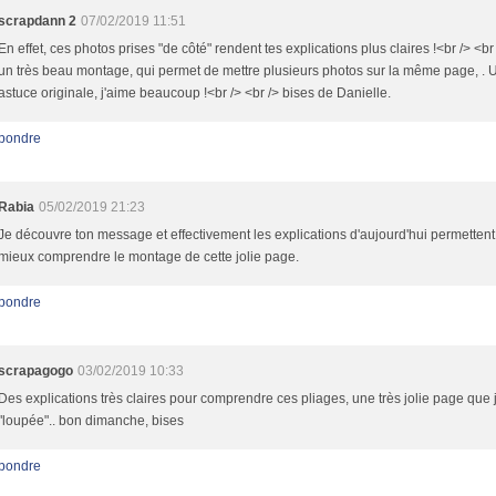
scrapdann 2
07/02/2019 11:51
En effet, ces photos prises "de côté" rendent tes explications plus claires !<br /> <br
un très beau montage, qui permet de mettre plusieurs photos sur la même page, . 
astuce originale, j'aime beaucoup !<br /> <br /> bises de Danielle.
pondre
Rabia
05/02/2019 21:23
Je découvre ton message et effectivement les explications d'aujourd'hui permettent
mieux comprendre le montage de cette jolie page.
pondre
scrapagogo
03/02/2019 10:33
Des explications très claires pour comprendre ces pliages, une très jolie page que j
"loupée".. bon dimanche, bises
pondre