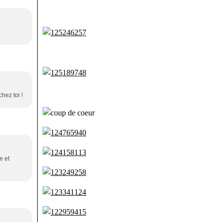
hez toi !
e et