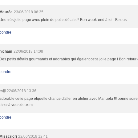
Mauréa
23/06/2018 06:35
Une très jolie page avec plein de petits détails !! Bon week-end à toi ! Bisous
pondre
nicham
22/06/2018 14:08
Des petits détails gourmands et adorables qui égaient cette jolie page ! Bon retour c
pondre
miji
22/06/2018 13:36
adorable cette page etquelle chance d'aller en atelier avec Manuéla !!! bonne soiré
bisesà vous deux.m.
pondre
Misscricri
22/06/2018 12:41