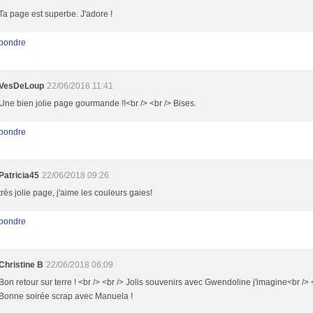
Ta page est superbe. J'adore !
pondre
VesDeLoup
22/06/2018 11:41
Une bien jolie page gourmande !!<br /> <br /> Bises.
pondre
Patricia45
22/06/2018 09:26
très jolie page, j'aime les couleurs gaies!
pondre
Christine B
22/06/2018 06:09
Bon retour sur terre ! <br /> <br /> Jolis souvenirs avec Gwendoline j'imagine<br /> 
Bonne soirée scrap avec Manuela !