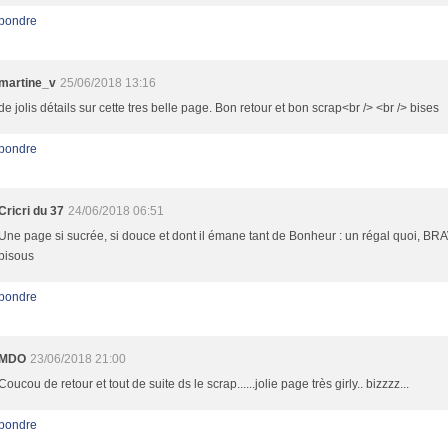
pondre
martine_v
25/06/2018 13:16
de jolis détails sur cette tres belle page. Bon retour et bon scrap<br /> <br /> bises
pondre
Cricri du 37
24/06/2018 06:51
Une page si sucrée, si douce et dont il émane tant de Bonheur : un régal quoi, BR
bisous
pondre
MDO
23/06/2018 21:00
Coucou de retour et tout de suite ds le scrap......jolie page très girly.. bizzzz...
pondre