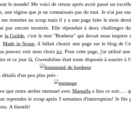
out le monde! Me voici de retour après avoir passé un excelle
, une région que je ne connaissais pas du tout. Je n'ai pas en
me remettre au scrap mais il y a une page faite le mois derni
ai pas encore montrée. Elle répondait à deux challenges d
ur
la Guilde
, c'est le mot "Bonheur" qui devait nous inspirer 
e
Made in Scrap
, il fallait choisir une page sur le blog de C
Vous pouvez voir mon choix
ici
. Pour cette page, j'ai utilisé un
nier et ce jour là, Gwendoline était toute disposée à sourire à l'
détails d'un peu plus près :
uve que notre atelier mensuel avec
Manuéla
a lieu ce soir..... 
r reprendre le scrap après 3 semaines d'interruption! Je file 
res. A bientôt!