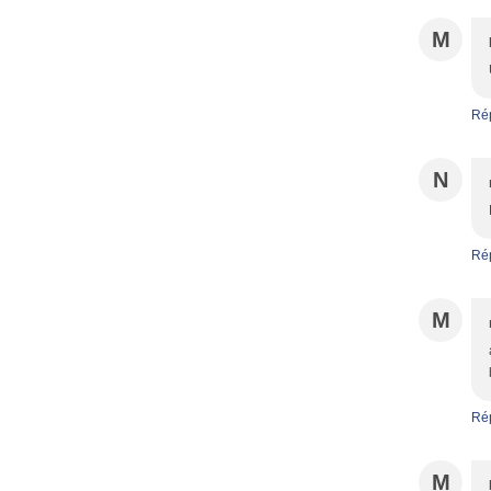
M
Ré
N
Ré
M
Ré
M