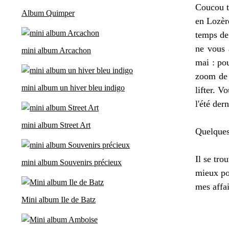
Coucou t
Album Quimper
en Lozère
temps de 
ne vous 
mini album Arcachon
mai : po
zoom d
mini album un hiver bleu indigo
lifter. 
l'été der
mini album Street Art
Quelques 
Il se tro
mini album Souvenirs précieux
mieux pou
mes affai
Mini album Ile de Batz