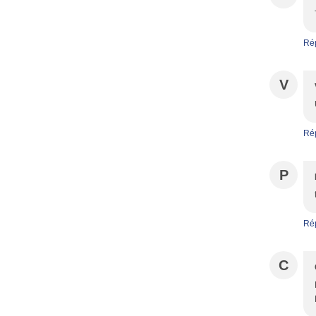
Ré
V
Ré
P
Ré
C