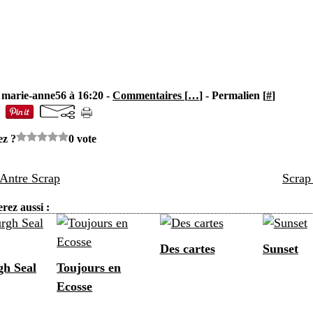
 marie-anne56 à 16:20 -
Commentaires [
…
]
- Permalien [
#
]
ez ?
0 vote
'Antre Scrap
Scrap
rez aussi :
Des cartes
Sunset
h Seal
Toujours en
Ecosse