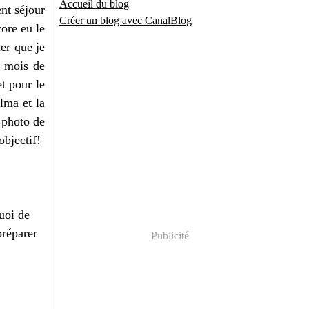
Accueil du blog
nt séjour
Créer un blog avec CanalBlog
core eu le
er que je
u mois de
et pour le
elma et la
e photo de
objectif!
quoi de
préparer
Publicité