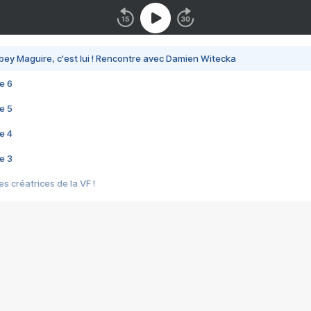
bey Maguire, c'est lui ! Rencontre avec Damien Witecka
e 6
e 5
e 4
e 3
s créatrices de la VF !
e 2
e 1
e Mektoub My Love arrive enfin ! Rencontre avec Shaïn Boumedine et Sal
i : après Toni en famille
elle réalise le bouleversant Dites lui que je l'aime