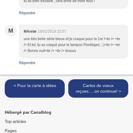
tu as bien travaillé , cela brille de mille feux !
Répondre
M
MAnnie
18/01/2018 22:57
une très belle série bleue et je craque pour la 1re !<br /> <br
/> Et toi, tu as craqué pour le tampon Florilèges, :-)<br /> <br
/> Bonne nuit<br /> <br /> bisous
Répondre
< Pour la carte à idées
Cartes de voeux
reçues.....on continue! >
Hébergé par Canalblog
Top articles
Pages