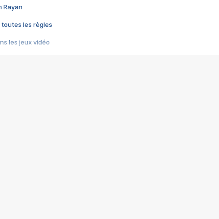
im Rayan
 toutes les règles
s les jeux vidéo
us choquant de Rockstar ? - Le scandale BULLY
e plus moche de Steam
du RÊVE tourne au CAUCHEMAR
pendant 8 heures
it… à tort
umiliés par un jeu vidéo
ire - Final Fantasy 8
ti un empire - Age of Empires
story DOFUS
tard, il crée l'un des pires jeux de tous les temps, MindsEye.