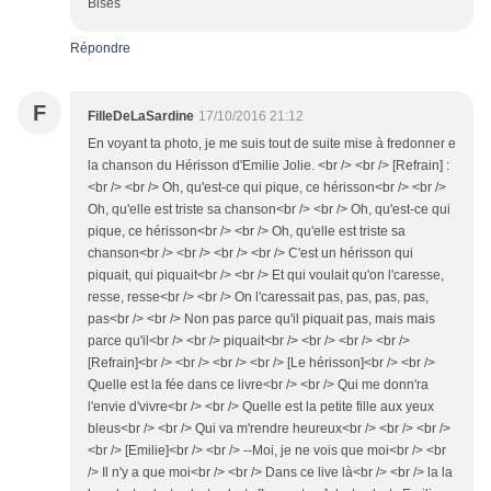
Bises
Répondre
F
FilleDeLaSardine
17/10/2016 21:12
En voyant ta photo, je me suis tout de suite mise à fredonner e
la chanson du Hérisson d'Emilie Jolie. <br /> <br /> [Refrain] :
<br /> <br /> Oh, qu'est-ce qui pique, ce hérisson<br /> <br />
Oh, qu'elle est triste sa chanson<br /> <br /> Oh, qu'est-ce qui
pique, ce hérisson<br /> <br /> Oh, qu'elle est triste sa
chanson<br /> <br /> <br /> <br /> C'est un hérisson qui
piquait, qui piquait<br /> <br /> Et qui voulait qu'on l'caresse,
resse, resse<br /> <br /> On l'caressait pas, pas, pas, pas,
pas<br /> <br /> Non pas parce qu'il piquait pas, mais mais
parce qu'il<br /> <br /> piquait<br /> <br /> <br /> <br />
[Refrain]<br /> <br /> <br /> <br /> [Le hérisson]<br /> <br />
Quelle est la fée dans ce livre<br /> <br /> Qui me donn'ra
l'envie d'vivre<br /> <br /> Quelle est la petite fille aux yeux
bleus<br /> <br /> Qui va m'rendre heureux<br /> <br /> <br />
<br /> [Emilie]<br /> <br /> --Moi, je ne vois que moi<br /> <br
/> Il n'y a que moi<br /> <br /> Dans ce live là<br /> <br /> la la