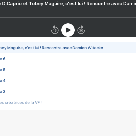
 DiCaprio et Tobey Maguire, c'est lui ! Rencontre avec Dam
bey Maguire, c'est lui ! Rencontre avec Damien Witecka
e 6
e 5
e 4
e 3
s créatrices de la VF !
e 2
e 1
e Mektoub My Love arrive enfin ! Rencontre avec Shaïn Boumedine et Sal