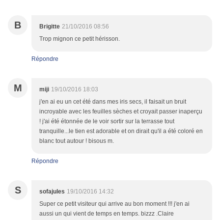
B
Brigitte
21/10/2016 08:56
Trop mignon ce petit hérisson.
Répondre
M
miji
19/10/2016 18:03
j'en ai eu un cet été dans mes iris secs, il faisait un bruit
incroyable avec les feuilles sèches et croyait passer inaperçu
! j'ai été étonnée de le voir sortir sur la terrasse tout
tranquille...le tien est adorable et on dirait qu'il a été coloré en
blanc tout autour ! bisous m.
Répondre
S
sofajules
19/10/2016 14:32
Super ce petit visiteur qui arrive au bon moment !!! j'en ai
aussi un qui vient de temps en temps. bizzz .Claire