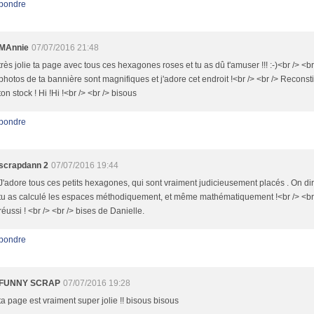
pondre
MAnnie
07/07/2016 21:48
très jolie ta page avec tous ces hexagones roses et tu as dû t'amuser !!! :-)<br /> <br
photos de ta bannière sont magnifiques et j'adore cet endroit !<br /> <br /> Reconst
ton stock ! Hi !Hi !<br /> <br /> bisous
pondre
scrapdann 2
07/07/2016 19:44
J'adore tous ces petits hexagones, qui sont vraiment judicieusement placés . On dir
tu as calculé les espaces méthodiquement, et même mathématiquement !<br /> <br
réussi ! <br /> <br /> bises de Danielle.
pondre
FUNNY SCRAP
07/07/2016 19:28
ta page est vraiment super jolie !! bisous bisous