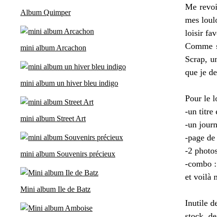
Me revoil
Album Quimper
mes loul
loisir f
Comme so
mini album Arcachon
Scrap, un
que je dev
mini album un hiver bleu indigo
Pour le l
-un titre
mini album Street Art
-un jour
-page de 
-2 photo
mini album Souvenirs précieux
-combo :
et voilà 
Mini album Ile de Batz
Inutile d
stock de