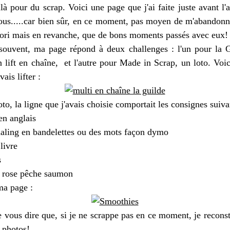
à pour du scrap. Voici une page que j'ai faite juste avant l'a
ous.....car bien sûr, en ce moment, pas moyen de m'abandon
avori mais en revanche, que de bons moments passés avec eux!
uvent, ma page répond à deux challenges : l'un pour la 
 lift en chaîne, et l'autre pour Made in Scrap, un loto. Voic
ais lifter :
oto, la ligne que j'avais choisie comportait les consignes suiv
 en anglais
naling en bandelettes ou des mots façon dymo
livre
s
 rose pêche saumon
ma page :
e vous dire que, si je ne scrappe pas en ce moment, je recons
 photos!