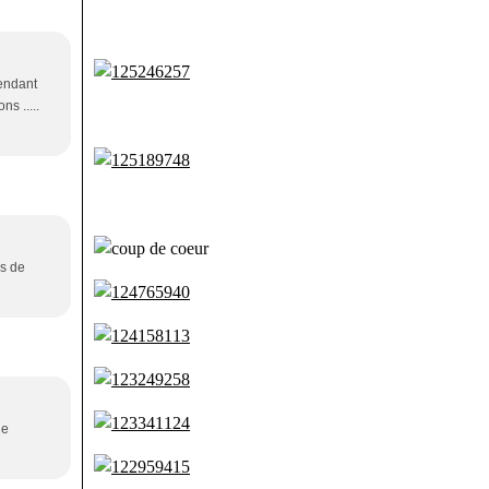
pendant
ns .....
es de
ne