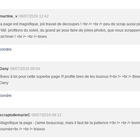
martine_v
08/07/2016 12:42
ta page est magnifique, joli travail de decoupes ! <br /> <br /> peu de scrap aussi 
l'été: profitons du soleil, du grand air pour faire de jolies photos, que nous scrappero
cet hiver ! <br /> <br /> bises
pondre
Dany
08/07/2016 09:04
Bravo à toi pour cette superbe page !!! profite bien de tes loulous !!<br /> <br /> Bis
Dany
pondre
scraptoilemarieC
08/07/2016 08:12
Magnifique ta page - j'aime beaucoup, mais il faut de la patience !<br /> <br /> bon
journée<br /> <br /> bisous