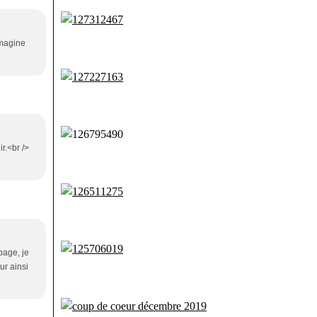
imagine
r.<br />
page, je
ur ainsi