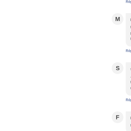
Ré
M
Ré
S
Ré
F