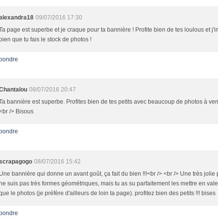
alexandra18
09/07/2016 17:30
Ta page est superbe et je craque pour ta bannière ! Profite bien de tes loulous et j'
bien que tu fais le stock de photos !
pondre
Chantalou
08/07/2016 20:47
Ta bannière est superbe. Profites bien de tes petits avec beaucoup de photos à veni
<br /> Bisous
pondre
scrapagogo
08/07/2016 15:42
Une bannière qui donne un avant goût, ça fait du bien !!!<br /> <br /> Une très jolie 
ne suis pas très formes géométriques, mais tu as su parfaitement les mettre en vale
que le photos (je préfère d'ailleurs de loin ta page). profitez bien des petits !!! bises
pondre