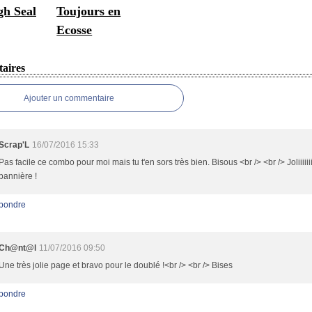
h Seal
Toujours en
Ecosse
aires
Ajouter un commentaire
Scrap'L
16/07/2016 15:33
Pas facile ce combo pour moi mais tu t'en sors très bien. Bisous <br /> <br /> Joliiiiiiii
bannière !
pondre
Ch@nt@l
11/07/2016 09:50
Une très jolie page et bravo pour le doublé !<br /> <br /> Bises
pondre