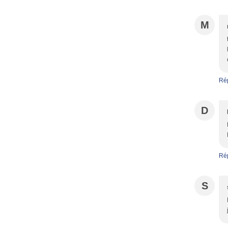
M
Ré
D
Ré
S