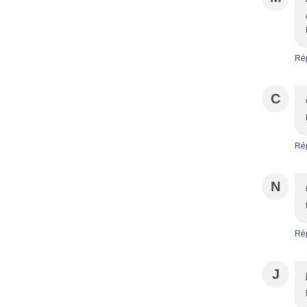
Ré
C
Ré
N
Ré
J