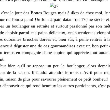
, c'est le jour des Bottes Rouges mais à 4km de chez moi, le 
jour du four à pain! Un four à pain datant du 17ème siècle et
par un boulanger en retraite et surtout passionné par son mét
de choisir parmi ces pains délicieux, ces succulentes viennoi
s odorantes brioches dorées et, bien sûr, à peine rentrés à l
nce à déguster une de ces gourmandises avec un bon petit c
du temps en compagnie d'une copine qui apprécie tout autan
nt.
faut bien qu'il se repose un peu le boulanger, alors demain
our de la saison. Il faudra attendre le mois d'Avril pour ret
in, raison de plus pour savourer pleinement ce petit bonheur!
r découvrir ce qui rend heureux les autres participants, c'est p