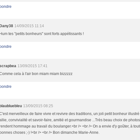
pondre
Dany38
14/09/2015 11:14
Hum tes "petits bonheurs" sont forts appétissants !
pondre
scrapbea
13/09/2015 17:41
Comme cela à l'air bon miam miam bizzzzz
pondre
blaubluebleu
13/09/2015 08:25
C'est merveilleux de faire vivre et revivre des traditions, un joli petit bonheur illustré 
allie, convivialité et savoir-faire, amitié et gourmandise ...Très beau choix de photos
rendent hommage au travail du boulanger.<br /> <br /> On a envie d'y goûter, à tou
bonnes choses ;-) !<br /> <br /> Bon dimanche Marie-Anne.