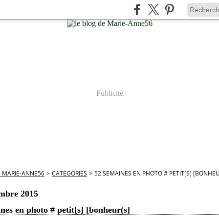
Publicité
E MARIE-ANNE56
>
CATEGORIES
>
52 SEMAINES EN PHOTO # PETIT[S] [BONHEU
embre 2015
nes en photo # petit[s] [bonheur(s]