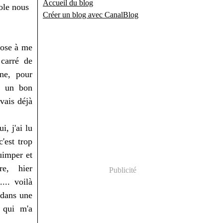
Accueil du blog
ole nous
Créer un blog avec CanalBlog
hose à me
 carré de
ine, pour
c un bon
avais déjà
, j'ai lu
'est trop
uimper et
ore, hier
Publicité
... voilà
 dans une
t qui m'a