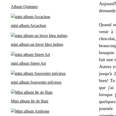
Aujourd'h
Album Quimper
demande d
Quand on 
mini album Arcachon
venir à 
chocolat
mini album un hiver bleu indigo
beaucou
bouquin c
fait une 
mini album Street Art
Autres ex
jusqu'à 
bien! Tu
mini album Souvenirs précieux
que j'ai
lorsque 
Mini album Ile de Batz
quelques
journée 
orientée 