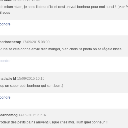
oh miam miam, je sens l'odeur d'ici et c'est un vrai bonheur pour moi aussi ! ;-)<br />
Bisous
pondre
corinnescrap
17/09/2015 08:09
Punaise cela donne envie d'en manger, bien choisi ta photo on se régale bises
pondre
nathalie M
15/09/2015 10:15
top un super petit bonheur qui sent bon :)
pondre
jeannemog
14/09/2015 21:16
l'odeur des petits pains arrivent jusque chez moi. Hum quel bonheur !!