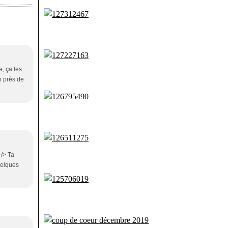
e, ça les
n près de
 /> Ta
uelques