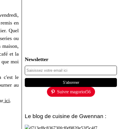
vendredi,
 remis en
ier. Quel
series ou
a maison,
afé et la
Newsletter
t que moi
 c'est le
ourner au
Suivre magoriot56
ar
ici
.
Le blog de cuisine de Gwennan :