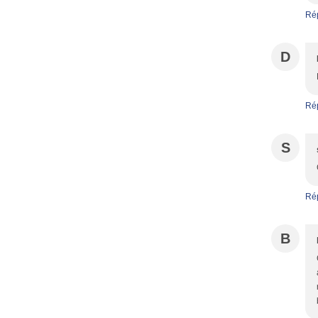
Ré
D
Ré
S
Ré
B