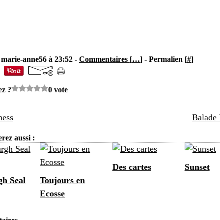
 marie-anne56 à 23:52 -
Commentaires [
…
]
- Permalien [
#
]
ez ?
0 vote
ness
Balade 
rez aussi :
Des cartes
Sunset
h Seal
Toujours en
Ecosse