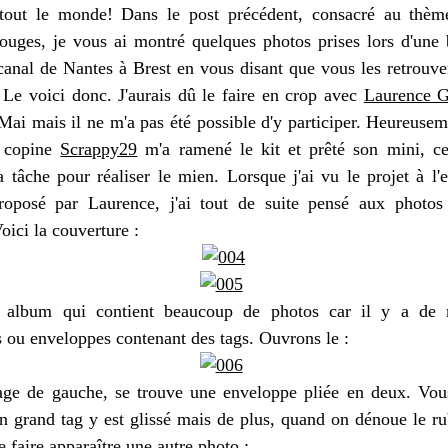
tout le monde! Dans le post précédent, consacré au thèm
ouges, je vous ai montré quelques photos prises lors d'une 
canal de Nantes à Brest en vous disant que vous les retrouve
 Le voici donc. J'aurais dû le faire en crop avec
Laurence 
Mai mais il ne m'a pas été possible d'y participer. Heureuse
e copine
Scrappy29
m'a ramené le kit et prêté son mini, c
la tâche pour réaliser le mien. Lorsque j'ai vu le projet à l'e
roposé par Laurence, j'ai tout de suite pensé aux photos
oici la couverture :
n album qui contient beaucoup de photos car il y a de m
s ou enveloppes contenant des tags. Ouvrons le :
age de gauche, se trouve une enveloppe pliée en deux. Vo
un grand tag y est glissé mais de plus, quand on dénoue le ru
 faire apparaître une autre photo :