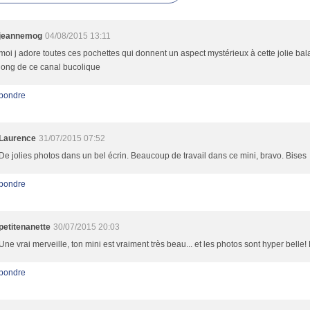
jeannemog
04/08/2015 13:11
moi j adore toutes ces pochettes qui donnent un aspect mystérieux à cette jolie bal
long de ce canal bucolique
pondre
Laurence
31/07/2015 07:52
De jolies photos dans un bel écrin. Beaucoup de travail dans ce mini, bravo. Bises
pondre
petitenanette
30/07/2015 20:03
Une vrai merveille, ton mini est vraiment très beau... et les photos sont hyper belle!
pondre