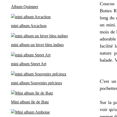
Coucou 
Album Quimper
Bottes R
long du 
un mini.
mini album Arcachon
mois de 
adorabl
mini album un hiver bleu indigo
facilité 
nature p
balade. V
mini album Street Art
C'est u
mini album Souvenirs précieux
pochette
Mini album Ile de Batz
Sur la p
voir qu'
permet de