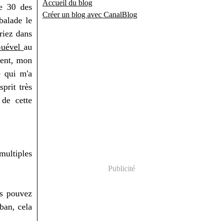
Accueil du blog
e 30 des
Créer un blog avec CanalBlog
balade le
riez dans
Guével
au
ment, mon
e qui m'a
sprit très
 de cette
ultiples
Publicité
us pouvez
ban, cela