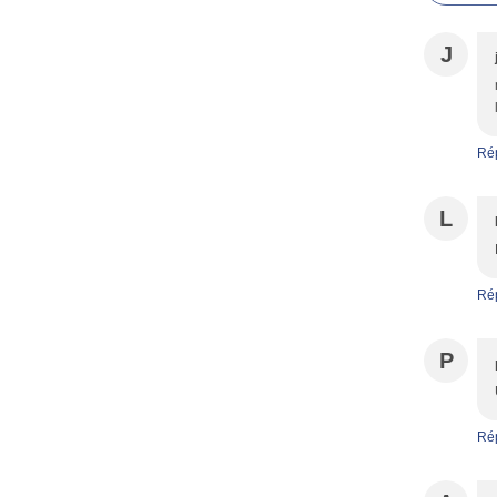
J
Ré
L
Ré
P
Ré