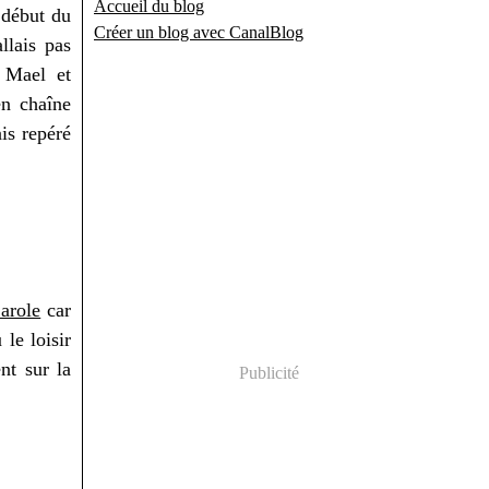
Accueil du blog
 début du
Créer un blog avec CanalBlog
llais pas
r Mael et
en chaîne
is repéré
arole
car
le loisir
nt sur la
Publicité