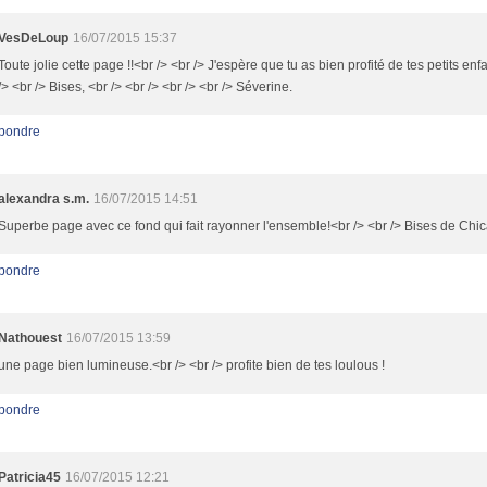
VesDeLoup
16/07/2015 15:37
Toute jolie cette page !!<br /> <br /> J'espère que tu as bien profité de tes petits enf
/> <br /> Bises, <br /> <br /> <br /> <br /> Séverine.
pondre
alexandra s.m.
16/07/2015 14:51
Superbe page avec ce fond qui fait rayonner l'ensemble!<br /> <br /> Bises de Chi
pondre
Nathouest
16/07/2015 13:59
une page bien lumineuse.<br /> <br /> profite bien de tes loulous !
pondre
Patricia45
16/07/2015 12:21