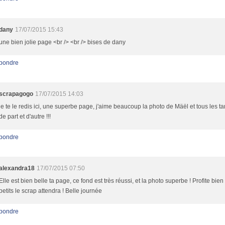
dany
17/07/2015 15:43
une bien jolie page <br /> <br /> bises de dany
pondre
scrapagogo
17/07/2015 14:03
je te le redis ici, une superbe page, j'aime beaucoup la photo de Mäël et tous les 
de part et d'autre !!!
pondre
alexandra18
17/07/2015 07:50
Elle est bien belle ta page, ce fond est très réussi, et la photo superbe ! Profite bien
petits le scrap attendra ! Belle journée
pondre