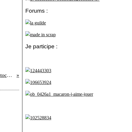
Forums :
Je participe :
52 semaines en photo # 29 Photocabine