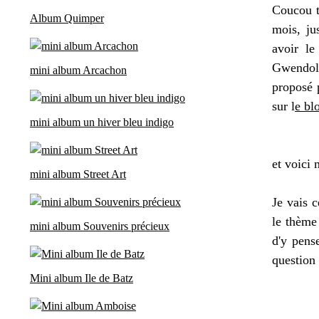
Coucou t
Album Quimper
mois, ju
avoir le
Gwendoli
mini album Arcachon
proposé
sur l
e bl
mini album un hiver bleu indigo
et voici
mini album Street Art
Je vais 
le thème 
mini album Souvenirs précieux
d'y pens
question 
Mini album Ile de Batz