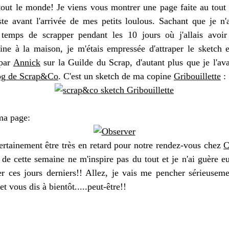
out le monde! Je viens vous montrer une page faite au tout
ste avant l'arrivée de mes petits loulous. Sachant que je n'a
 temps de scrapper pendant les 10 jours où j'allais avoi
ne à la maison, je m'étais empressée d'attraper le sketch 
 par
Annick
sur la Guilde du Scrap, d'autant plus que je l'ava
og de Scrap&Co
. C'est un sketch de ma copine
Gribouillette
:
 ma page:
certainement être très en retard pour notre rendez-vous chez
C
de cette semaine ne m'inspire pas du tout et je n'ai guère eu 
er ces jours derniers!! Allez, je vais me pencher sérieuseme
et vous dis à bientôt.....peut-être!!