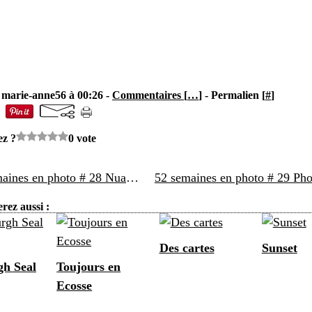
 marie-anne56 à 00:26 -
Commentaires [
…
]
- Permalien [
#
]
ez ?
0 vote
52 semaines en photo # 28 Nuage(s)
rez aussi :
Des cartes
Sunset
h Seal
Toujours en
Ecosse