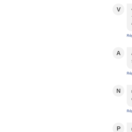
V
Ré
A
Ré
N
Ré
P