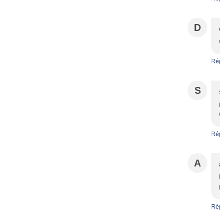
D
Ré
S
Ré
A
Ré