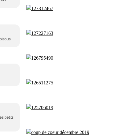
sous
 bisous
es petits