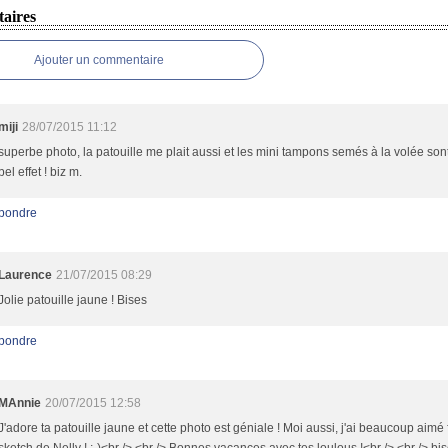
aires
Ajouter un commentaire
miji
28/07/2015 11:12
superbe photo, la patouille me plait aussi et les mini tampons semés à la volée son
bel effet ! biz m.
pondre
Laurence
21/07/2015 08:29
Jolie patouille jaune ! Bises
pondre
MAnnie
20/07/2015 12:58
J'adore ta patouille jaune et cette photo est géniale ! Moi aussi, j'ai beaucoup aimé f