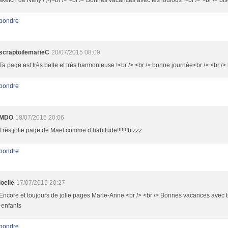
sketch de Nelly ! ;-)<br /> <br /> Bonnes vacances avec tes loulous !<br /> <br /> bi
pondre
scraptoilemarieC
20/07/2015 08:09
Ta page est très belle et très harmonieuse !<br /> <br /> bonne journée<br /> <br />
pondre
MDO
18/07/2015 20:06
Très jolie page de Mael comme d habitude!!!!!!!bizzz
pondre
joelle
17/07/2015 20:27
Encore et toujours de jolie pages Marie-Anne.<br /> <br /> Bonnes vacances avec t
-enfants
pondre