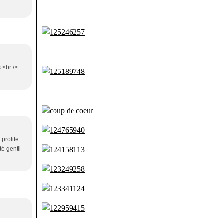
 <br />
 profite
té gentil