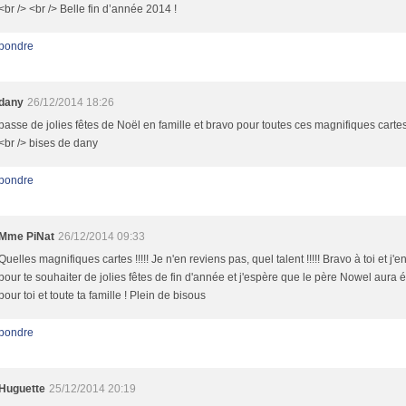
<br /> <br /> Belle fin d’année 2014 !
pondre
dany
26/12/2014 18:26
passe de jolies fêtes de Noël en famille et bravo pour toutes ces magnifiques cartes
<br /> bises de dany
pondre
Mme PiNat
26/12/2014 09:33
Quelles magnifiques cartes !!!!! Je n'en reviens pas, quel talent !!!!! Bravo à toi et j'en
pour te souhaiter de jolies fêtes de fin d'année et j'espère que le père Nowel aura é
pour toi et toute ta famille ! Plein de bisous
pondre
Huguette
25/12/2014 20:19