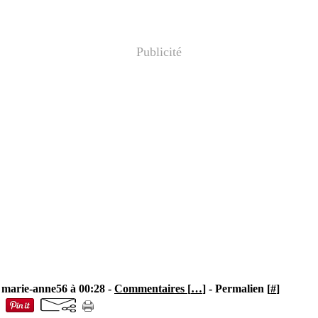
Publicité
 marie-anne56 à 00:28 -
Commentaires [
…
]
- Permalien [
#
]