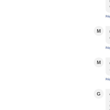
Ré
M
Ré
M
Ré
G