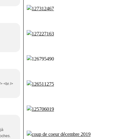
n
/> <br />
éjà
roches.