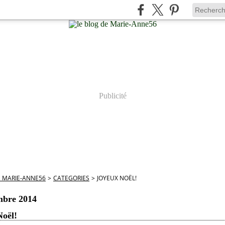
Publicité
E MARIE-ANNE56
>
CATEGORIES
>
JOYEUX NOËL!
mbre 2014
Noël!