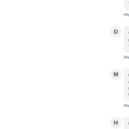
Ré
D
Ré
M
Ré
H