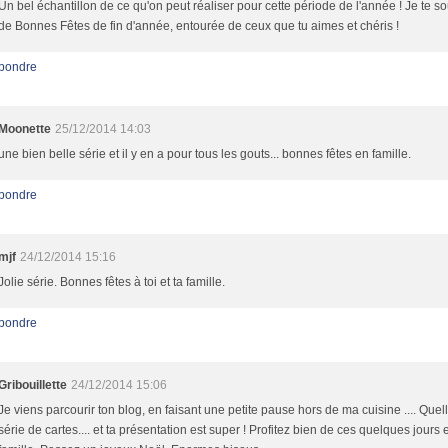
Un bel échantillon de ce qu'on peut réaliser pour cette période de l'année ! Je te s
de Bonnes Fêtes de fin d'année, entourée de ceux que tu aimes et chéris !
pondre
Moonette
25/12/2014 14:03
une bien belle série et il y en a pour tous les gouts... bonnes fêtes en famille.
pondre
mjf
24/12/2014 15:16
Jolie série. Bonnes fêtes à toi et ta famille.
pondre
Gribouillette
24/12/2014 15:06
Je viens parcourir ton blog, en faisant une petite pause hors de ma cuisine .... Quel
série de cartes.... et ta présentation est super ! Profitez bien de ces quelques jours 