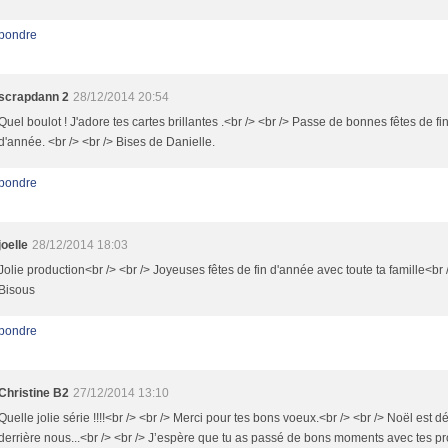
pondre
scrapdann 2
28/12/2014 20:54
Quel boulot ! J'adore tes cartes brillantes .<br /> <br /> Passe de bonnes fêtes de fi
d'année. <br /> <br /> Bises de Danielle.
pondre
joelle
28/12/2014 18:03
Jolie production<br /> <br /> Joyeuses fêtes de fin d'année avec toute ta famille<br 
Bisous
pondre
Christine B2
27/12/2014 13:10
Quelle jolie série !!!!<br /> <br /> Merci pour tes bons voeux.<br /> <br /> Noël est d
derrière nous...<br /> <br /> J’espère que tu as passé de bons moments avec tes p