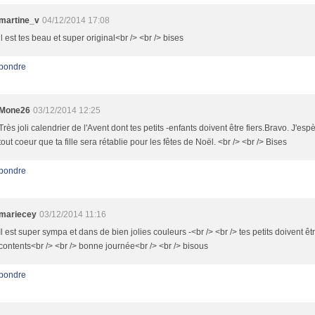
martine_v
04/12/2014 17:08
il est tes beau et super original<br /> <br /> bises
pondre
Mone26
03/12/2014 12:25
Très joli calendrier de l'Avent dont tes petits -enfants doivent être fiers.Bravo. J'esp
tout coeur que ta fille sera rétablie pour les fêtes de Noël. <br /> <br /> Bises
pondre
mariecey
03/12/2014 11:16
Il est super sympa et dans de bien jolies couleurs -<br /> <br /> tes petits doivent êt
contents<br /> <br /> bonne journée<br /> <br /> bisous
pondre