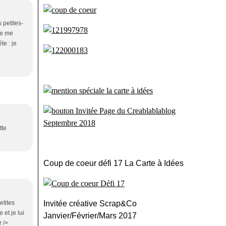
s petites-
 je me
te : je
tte
Coup de coeur défi 17 La Carte à Idées
etites
Invitée créative Scrap&Co
 et je lui
Janvier/Février/Mars 2017
 />