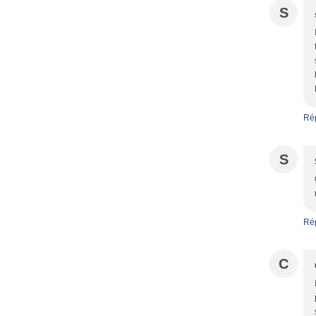
S
Ré
S
Ré
C