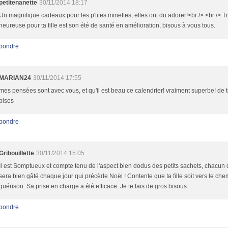
petitenanette
30/11/2014 18:17
Un magnifique cadeaux pour les p'tites minettes, elles ont du adorer!<br /> <br /> T
heureuse pour ta fille est son été de santé en amélioration, bisous à vous tous.
pondre
MARIAN24
30/11/2014 17:55
mes pensées sont avec vous, et qu'il est beau ce calendrier! vraiment superbe! de 
bises
pondre
Gribouillette
30/11/2014 15:05
Il est Somptueux et compte tenu de l'aspect bien dodus des petits sachets, chacun
sera bien gâté chaque jour qui précède Noël ! Contente que ta fille soit vers le che
guérison. Sa prise en charge a été efficace. Je te fais de gros bisous
pondre