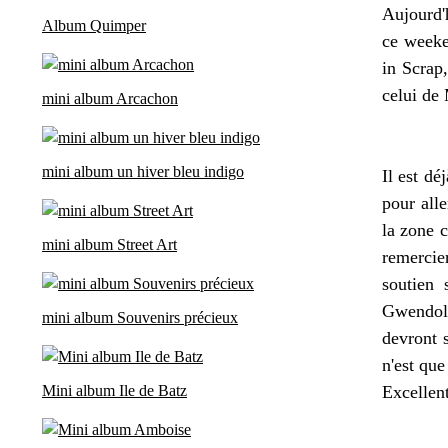
Aujourd'h
Album Quimper
ce weeke
in Scrap
celui de
mini album Arcachon
mini album un hiver bleu indigo
Il est d
pour alle
la zone 
mini album Street Art
remercie
soutien 
Gwendoli
mini album Souvenirs précieux
devront 
n'est que
Mini album Ile de Batz
Excellen