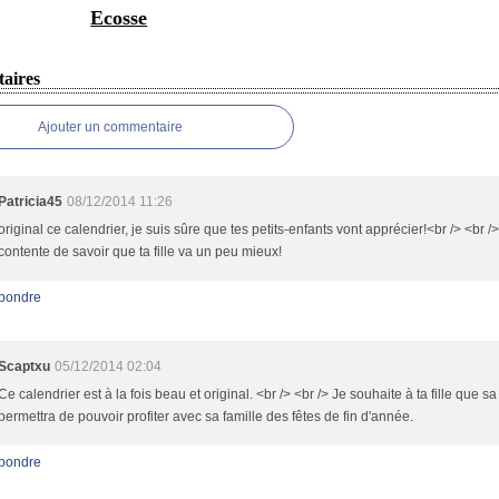
Ecosse
aires
Ajouter un commentaire
Patricia45
08/12/2014 11:26
original ce calendrier, je suis sûre que tes petits-enfants vont apprécier!<br /> <br />
contente de savoir que ta fille va un peu mieux!
pondre
Scaptxu
05/12/2014 02:04
Ce calendrier est à la fois beau et original. <br /> <br /> Je souhaite à ta fille que sa
permettra de pouvoir profiter avec sa famille des fêtes de fin d'année.
pondre