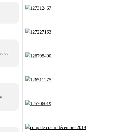
ère de
re