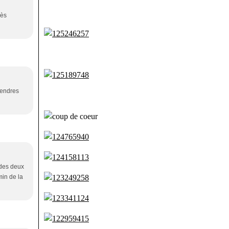
rès
tendres
 des deux
min de la