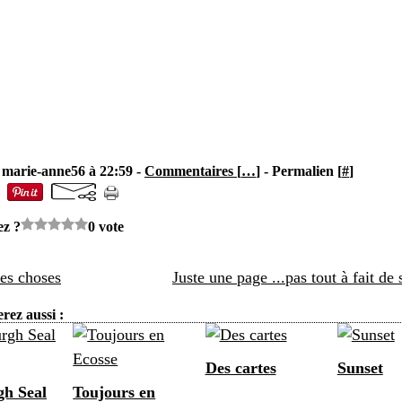
 marie-anne56 à 22:59 -
Commentaires [
…
]
- Permalien [
#
]
ez ?
0 vote
es choses
Juste une page ...pas tout à fait de 
rez aussi :
Des cartes
Sunset
h Seal
Toujours en