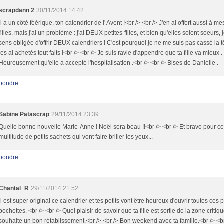
scrapdann 2
30/11/2014 14:42
Il a un côté féérique, ton calendrier de l' Avent !<br /> <br /> J'en ai offert aussi à me
filles, mais j'ai un problème : j'ai DEUX petites-filles, et bien qu'elles soient soeurs,
sens obligée d'offrir DEUX calendriers ! C'est pourquoi je ne me suis pas cassé la tê
les ai achetés tout faits !<br /> <br /> Je suis ravie d'appendre que ta fille va mieux .
Heureusement qu'elle a accepté l'hospitalisation .<br /> <br /> Bises de Danielle .
pondre
Sabine Patascrap
29/11/2014 23:39
Quelle bonne nouvelle Marie-Anne ! Noël sera beau !!<br /> <br /> Et bravo pour ce
multitude de petits sachets qui vont faire briller les yeux...
pondre
Chantal_R
29/11/2014 21:52
Il est super original ce calendrier et tes petits vont être heureux d'ouvrir toutes ces p
pochettes. <br /> <br /> Quel plaisir de savoir que ta fille est sortie de la zone critique
souhaite un bon rétablissement.<br /> <br /> Bon weekend avec ta famille.<br /> <br