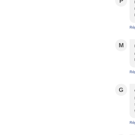
P
Ré
M
Ré
G
Ré