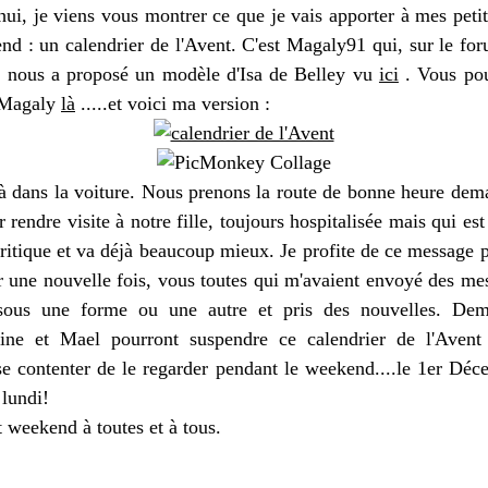
ui, je viens vous montrer ce que je vais apporter à mes petit
nd : un calendrier de l'Avent. C'est Magaly91 qui, sur le f
, nous a proposé un modèle d'Isa de Belley vu
ici
. Vous pou
 Magaly
là
.....et voici ma version :
éjà dans la voiture. Nous prenons la route de bonne heure dem
r rendre visite à notre fille, toujours hospitalisée mais qui est
critique et va déjà beaucoup mieux. Je profite de ce message 
r une nouvelle fois, vous toutes qui m'avaient envoyé des me
sous une forme ou une autre et pris des nouvelles. Dema
ne et Mael pourront suspendre ce calendrier de l'Avent 
se contenter de le regarder pendant le weekend....le 1er Déc
 lundi!
t weekend à toutes et à tous.