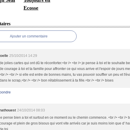
h Seal
Toujours en
Ecosse
aires
Ajouter un commentaire
joelle
25/10/2014 14:29
de jolies cartes qui ont dû te réconforter.<br /> <br /> je pense à toi et te souhaite 
de courage à toi et ta famille pour affronter ce qui vous arrive et l'espoir de jours me
<br /> <br /> si elle est entre de bonnes mains, tu vas pouvoir souffler un peu et t'é
dans le scrap,<br /> <br /> bon rétablissement à ta fille.<br /> <br /> bises
pondre
nathouest
24/10/2014 08:03
je pense bien a toi et surtout en ce moment ou le chemin commence. <br /> <br /> 
courage et plein de gros bisous qui vont vite arrivés car je suis moins loin que d' h
de toi....