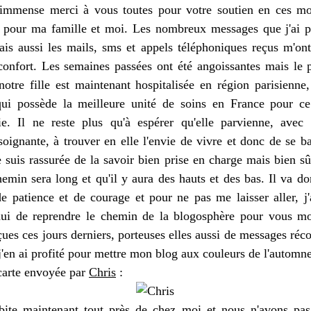
immense merci à vous toutes pour votre soutien en ces m
es pour ma famille et moi. Les nombreux messages que j'ai pu
s aussi les mails, sms et appels téléphoniques reçus m'ont
confort. Les semaines passées ont été angoissantes mais le p
notre fille
est maintenant hospitalisée en région parisienne
qui possède la meilleure unité de soins en France pour c
ie. Il ne reste plus qu'à espérer qu'elle parvienne, avec 
soignante, à trouver en elle l'envie de vivre et donc de se ba
e suis rassurée de la savoir bien prise en charge mais bien sû
emin sera long et qu'il y aura des hauts et des bas. Il va don
de patience et de courage et pour ne pas me laisser aller, j'
hui de reprendre le chemin de la blogosphère pour vous mo
çues ces jours derniers, porteuses elles aussi de messages réc
j'en ai profité pour mettre mon blog aux couleurs de l'automne
 carte envoyée par
Chris
:
bite maintenant tout près de chez moi et nous n'avons pas