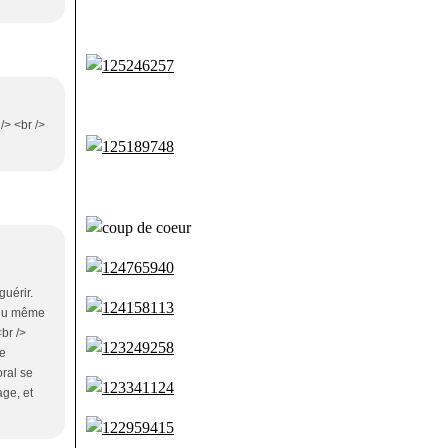
/> <br />
guérir.
t du même
<br />
te
oral se
age, et