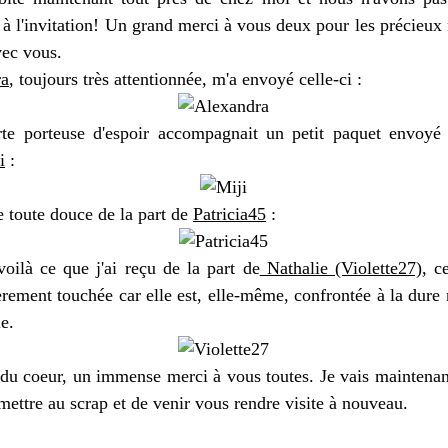
 à l'invitation! Un grand merci à vous deux pour les précieu
vec vous.
ra
, toujours très attentionnée, m'a envoyé celle-ci :
rte porteuse d'espoir accompagnait un petit paquet envoy
i
:
e toute douce de la part de
Patricia45
:
voilà ce que j'ai reçu de la part de
Nathalie (Violette27)
, c
èrement touchée car elle est, elle-même, confrontée à la dure 
e.
du coeur, un immense merci à vous toutes. Je vais maintenan
mettre au scrap et de venir vous rendre visite à nouveau.