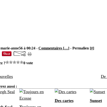
 marie-anne56 à 00:24 -
Commentaires [
…
]
- Permalien [
#
]
ez ?
0 vote
uvelles
De 
rez aussi :
Des cartes
Sunset