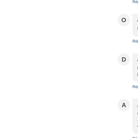
Ré
O
Ré
D
Ré
A