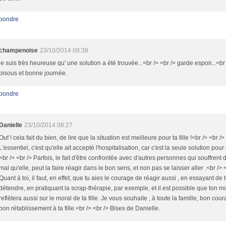
pondre
champenoise
23/10/2014 08:38
je suis très heureuse qu' une solution a été trouvée...<br /> <br /> garde espoir...<br 
bisous et bonne journée.
pondre
Danielle
23/10/2014 08:27
Ouf ! cela fait du bien, de lire que la situation est meilleure pour ta fille !<br /> <br />
L'essentiel, c'est qu'elle ait accepté l'hospitalisation, car c'est la seule solution pour 
<br /> <br /> Parfois, le fait d'être confrontée avec d'autres personnes qui souffren
mal qu'elle, peut la faire réagir dans le bon sens, et non pas se laisser aller .<br /> 
Quant à toi, il faut, en effet, que tu aies le courage de réagir aussi , en essayant de 
détendre, en pratiquant la scrap-thérapie, par exemple, et il est possible que ton m
reflètera aussi sur le moral de ta fille. Je vous souhaite , à toute la famille, bon cour
bon rétablissement à ta fille.<br /> <br /> Bises de Danielle.