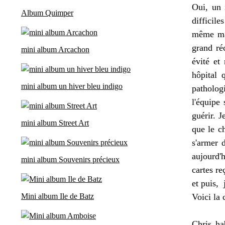
Oui, un 
Album Quimper
difficil
même mai
grand ré
mini album Arcachon
évité et 
hôpital 
mini album un hiver bleu indigo
patholog
l'équipe 
guérir. J
mini album Street Art
que le ch
s'armer 
aujourd'
mini album Souvenirs précieux
cartes re
et puis, 
Mini album Ile de Batz
Voici la
Chris ha