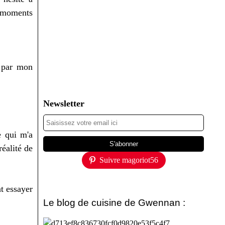
x moments
é par mon
Newsletter
e qui m'a
réalité de
Suivre magoriot56
t essayer
Le blog de cuisine de Gwennan :