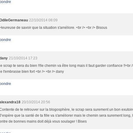
pondre
OdileGermaneau
22/10/2014 08:09
Heureuse de savoir que la situation s'améliore. <br /> <br /> Bisous
pondre
dany
21/10/2014 17:23
le scrap te sera du bien !!!le chemin va être long mais il faut garder confiance !!<br /
je t'embrasse bien fort <br /> <br /> dany
pondre
alexandra18
20/10/2014 20:56
Contente de te retrouver sur la blogosphère, le scrap sera surement un bon exutoir
J’espère que la santé de ta fille va s'améliorer mais le chemin sera surement long, 
entre de bonnes mains doit déjà vous soulager ! Bises