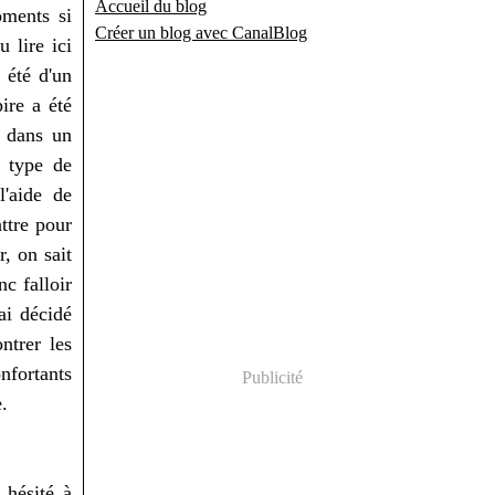
Accueil du blog
oments si
Créer un blog avec CanalBlog
 lire ici
 été d'un
ire a été
, dans un
e type de
l'aide de
ttre pour
r, on sait
c falloir
ai décidé
ntrer les
onfortants
Publicité
.
 hésité à