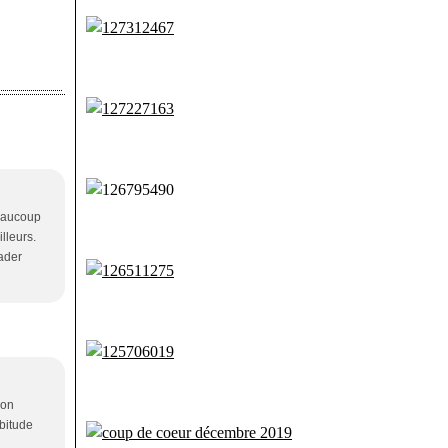
beaucoup
illeurs.
vader
bon
abitude