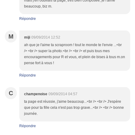
mais j'en oubliais ta page, très bien composée, je l'aime
beaucoup, biz m.
Répondre
M
miji
09/09/2014 12:52
ah que je l'aime ta scraproom ! tout le monde te l'envie ...<br
/> <br /> super la photo.<br /> <br /> et puis tous mes
encouragements pour R et vous, et plein de bises à tous m.on
pense fort à vous !
Répondre
C
champenoise
09/09/2014 04:57
ta page est réussie, j'aime beaucoup...<br /> <br /> J'espère
que pour ta fille cela n'est pas trop grave...<br /> <br /> bonne
journée.
Répondre