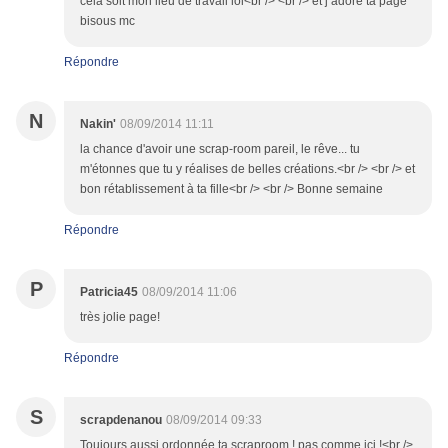
celà soit mon lieu de travail lol<br /> <br /> et j adore ta page
bisous mc
Répondre
N
Nakin'
08/09/2014 11:11
la chance d'avoir une scrap-room pareil, le rêve... tu
m'étonnes que tu y réalises de belles créations.<br /> <br /> et
bon rétablissement à ta fille<br /> <br /> Bonne semaine
Répondre
P
Patricia45
08/09/2014 11:06
très jolie page!
Répondre
S
scrapdenanou
08/09/2014 09:33
Toujours aussi ordonnée ta scraproom ! pas comme ici !<br />