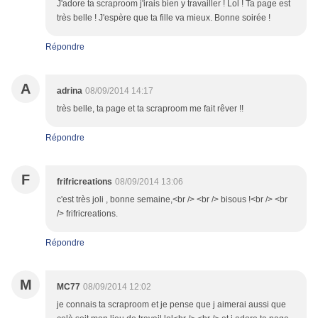
J'adore ta scraproom j'irais bien y travailler ! Lol ! Ta page est
très belle ! J'espère que ta fille va mieux. Bonne soirée !
Répondre
A
adrina
08/09/2014 14:17
très belle, ta page et ta scraproom me fait rêver !!
Répondre
F
frifricreations
08/09/2014 13:06
c'est très joli , bonne semaine,<br /> <br /> bisous !<br /> <br
/> frifricreations.
Répondre
M
MC77
08/09/2014 12:02
je connais ta scraproom et je pense que j aimerai aussi que