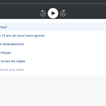
 DayZ
 a 13 ans (et vous l'avez ignoré)
e (littéralement)
im Rayan
 toutes les règles
s les jeux vidéo
us choquant de Rockstar ? - Le scandale BULLY
e plus moche de Steam
du RÊVE tourne au CAUCHEMAR
pendant 8 heures