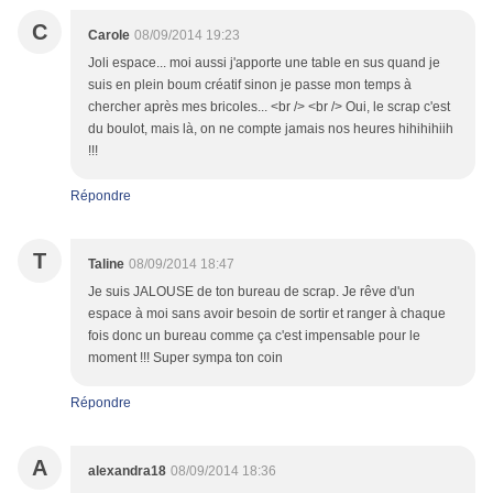
C
Carole
08/09/2014 19:23
Joli espace... moi aussi j'apporte une table en sus quand je
suis en plein boum créatif sinon je passe mon temps à
chercher après mes bricoles... <br /> <br /> Oui, le scrap c'est
du boulot, mais là, on ne compte jamais nos heures hihihihiih
!!!
Répondre
T
Taline
08/09/2014 18:47
Je suis JALOUSE de ton bureau de scrap. Je rêve d'un
espace à moi sans avoir besoin de sortir et ranger à chaque
fois donc un bureau comme ça c'est impensable pour le
moment !!! Super sympa ton coin
Répondre
A
alexandra18
08/09/2014 18:36