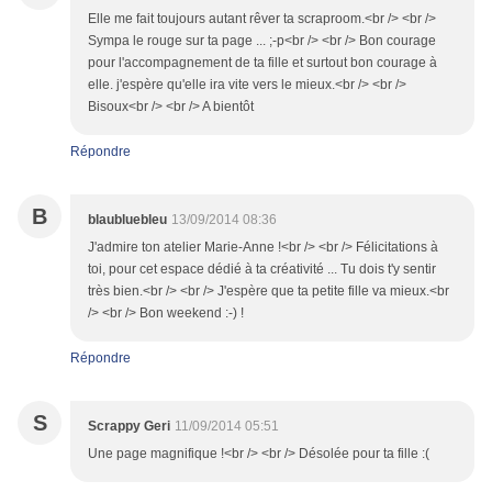
Elle me fait toujours autant rêver ta scraproom.<br /> <br />
Sympa le rouge sur ta page ... ;-p<br /> <br /> Bon courage
pour l'accompagnement de ta fille et surtout bon courage à
elle. j'espère qu'elle ira vite vers le mieux.<br /> <br />
Bisoux<br /> <br /> A bientôt
Répondre
B
blaubluebleu
13/09/2014 08:36
J'admire ton atelier Marie-Anne !<br /> <br /> Félicitations à
toi, pour cet espace dédié à ta créativité ... Tu dois t'y sentir
très bien.<br /> <br /> J'espère que ta petite fille va mieux.<br
/> <br /> Bon weekend :-) !
Répondre
S
Scrappy Geri
11/09/2014 05:51
Une page magnifique !<br /> <br /> Désolée pour ta fille :(