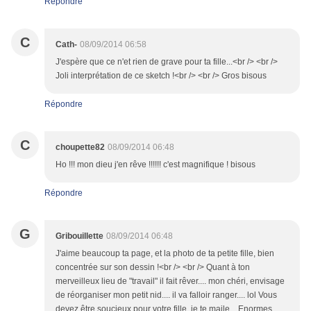
Répondre
C
Cath-
08/09/2014 06:58
J'espère que ce n'et rien de grave pour ta fille...<br /> <br />
Joli interprétation de ce sketch !<br /> <br /> Gros bisous
Répondre
C
choupette82
08/09/2014 06:48
Ho !!! mon dieu j'en rêve !!!!!! c'est magnifique ! bisous
Répondre
G
Gribouillette
08/09/2014 06:48
J'aime beaucoup ta page, et la photo de ta petite fille, bien
concentrée sur son dessin !<br /> <br /> Quant à ton
merveilleux lieu de "travail" il fait rêver.... mon chéri, envisage
de réorganiser mon petit nid.... il va falloir ranger.... lol Vous
devez être soucieux pour votre fille. je te maile... Enormes