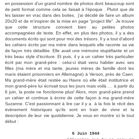
en possession d'un grand nombre de photos dont beaucoup sont
de petit format comme cela se faisait à l'époque . Plutot que de
les laisser en vrac dans des boites, j'ai décidé de faire un album
20x20 et de m'inspirer de la mise en page "project life". Je trouve
que cette structure convient bien au petites photos
accompagnées de texte. En effet, en plus des photos, il y a des
documents écrits qui sont pour moi des trésors. Il y a tout d'abord
les cahiers écrits par ma mère dans lesquels elle raconte sa vie
de façon très détaillée. Elle avait une mémoire stupéfiante et un
très beau style d'écriture. Et puis, il y a un cahier très particulier
écrit par mon grand-père : celui-ci était venu habiter avec ses
filles (ma mère et ma tante, jeunes mères de famille dont les
maris étaient prisonniers en Allemagne) à Verson, près de Caen.
Ma grand-mère était restée au Havre où elle était institutrice et
mon grand-père lui écrivait tous les jours mais voilà..... à partir du
6 juin, la poste ne fonctionne plus! Alors, mon grand-père prend
un cahier et continue à écrire de cette façon à ma grand-mère
Suzanne. C'est passionnant à lire car il y a à la fois le récit des
évènement historiques qu'ils sont en train de vivre et la
description de leur vie quotidienne. Je vous en montre ici le tout
début :
6 Juin 1944