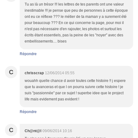
Tu as là un trésor !!! les lettres de tes parents ont une valeur
inestimable !!! je pense que peu de personnes à cette époque
ont eu ce réflexe ??? le métier de ta maman y a surement été
pour beaucoup ??? En ce qui concerne la page, pour moi il
n'est pas nécessaire d'en rajouter, les photos et surtout les
écrits étant essentiels, pas la peine de les "noyer" avec des
embellissements.... bises
Répondre
C
chrisscrap
12/06/2014 05:55
wouahh quelle chance d avoir toutes cette histoire !! j espere
que tu avanceras et que l on pourra suivre cette histoire ! je
suis "passionnée" par ce sujet ! superbe idee que le project
life mais evidement pas evident !
Répondre
C
Ch@nt@l
09/06/2014 10:16