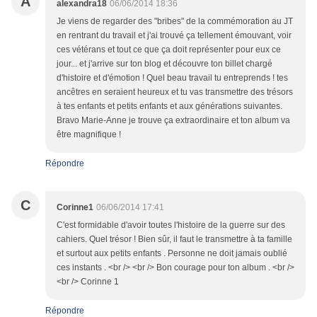
A
alexandra18
06/06/2014 18:36
Je viens de regarder des "bribes" de la commémoration au JT
en rentrant du travail et j'ai trouvé ça tellement émouvant, voir
ces vétérans et tout ce que ça doit représenter pour eux ce
jour... et j'arrive sur ton blog et découvre ton billet chargé
d'histoire et d'émotion ! Quel beau travail tu entreprends ! tes
ancêtres en seraient heureux et tu vas transmettre des trésors
à tes enfants et petits enfants et aux générations suivantes.
Bravo Marie-Anne je trouve ça extraordinaire et ton album va
être magnifique !
Répondre
C
Corinne1
06/06/2014 17:41
C'est formidable d'avoir toutes l'histoire de la guerre sur des
cahiers. Quel trésor ! Bien sûr, il faut le transmettre à ta famille
et surtout aux petits enfants . Personne ne doit jamais oublié
ces instants . <br /> <br /> Bon courage pour ton album . <br />
<br /> Corinne 1
Répondre