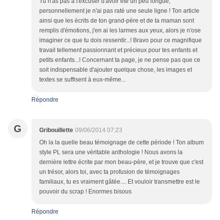
Tu n'as pas à t'excuser d'avoir été un peu longue,
personnellement je n'ai pas raté une seule ligne ! Ton article
ainsi que les écrits de ton grand-père et de ta maman sont
remplis d'émotions, j'en ai les larmes aux yeux, alors je n'ose
imaginer ce que tu dois ressentir...! Bravo pour ce magnifique
travail tellement passionnant et précieux pour tes enfants et
petits enfants...! Concernant ta page, je ne pense pas que ce
soit indispensable d'ajouter quelque chose, les images et
textes se suffisent à eux-même...
Répondre
G
Gribouillette
09/06/2014 07:23
Oh la la quelle beau témoignage de cette période ! Ton album
style PL sera une véritable anthologie ! Nous avons la
dernière lettre écrite par mon beau-père, et je trouve que c'est
un trésor, alors toi, avec ta profusion de témoignages
familiaux, tu es vraiment gâtée.... Et vouloir transmettre est le
pouvoir du scrap ! Enormes bisous
Répondre