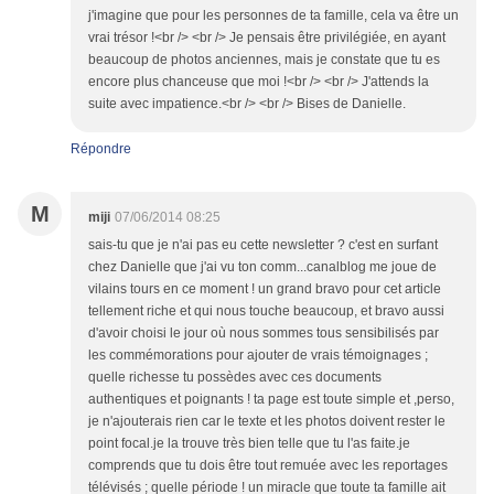
j'imagine que pour les personnes de ta famille, cela va être un
vrai trésor !<br /> <br /> Je pensais être privilégiée, en ayant
beaucoup de photos anciennes, mais je constate que tu es
encore plus chanceuse que moi !<br /> <br /> J'attends la
suite avec impatience.<br /> <br /> Bises de Danielle.
Répondre
M
miji
07/06/2014 08:25
sais-tu que je n'ai pas eu cette newsletter ? c'est en surfant
chez Danielle que j'ai vu ton comm...canalblog me joue de
vilains tours en ce moment ! un grand bravo pour cet article
tellement riche et qui nous touche beaucoup, et bravo aussi
d'avoir choisi le jour où nous sommes tous sensibilisés par
les commémorations pour ajouter de vrais témoignages ;
quelle richesse tu possèdes avec ces documents
authentiques et poignants ! ta page est toute simple et ,perso,
je n'ajouterais rien car le texte et les photos doivent rester le
point focal.je la trouve très bien telle que tu l'as faite.je
comprends que tu dois être tout remuée avec les reportages
télévisés ; quelle période ! un miracle que toute ta famille ait