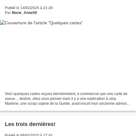
Publié le 14/02/2025 à 21:28
Par
Marie_Anne56
Voici quelques cartes reçues dernièrement, à commencer par une carte de
voeux.... tardive, allez vous penser mais il y a une explication à cela.
Marlène, une scrap copine de la Guilde, avait inscrit mon ancienne adresse
et donc, le courrier lui a été...
Les trois dernières!
Publié le 06/02/2025 à 17:41