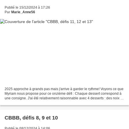
Publié le 15/12/2024 à 17:26
Par
Marie_Anne56
2025 approche à grands pas mais j'arrive à garder le rythme! Voyons ce que
Myriam nous propose pour ce onzième défi : Chaque dessert correspond à
une consigne. J'ai été relativement raisonnable avec 4 desserts : des noix et
noisettes (du bois), des figues...
CBBB, défis 8, 9 et 10
Publié le 08/12/2024 à 14:06