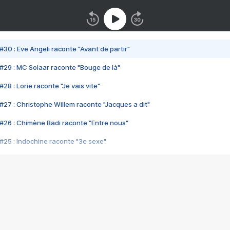
#30 : Eve Angeli raconte "Avant de partir"
#29 : MC Solaar raconte "Bouge de là"
28 : Lorie raconte "Je vais vite"
#27 : Christophe Willem raconte "Jacques a dit"
#26 : Chimène Badi raconte "Entre nous"
#25 : Indochine raconte "3e sexe"
#24 : Zaho raconte "C'est chelou"
#23 : Patrick Bruel raconte "Au café des délices"
#22 : Kyo raconte "Le chemin"
#21 : Nolwenn Leroy raconte "Cassé"