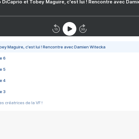
 DiCaprio et Tobey Maguire, c'est lui ! Rencontre avec Dam
bey Maguire, c'est lui ! Rencontre avec Damien Witecka
e 6
e 5
e 4
e 3
s créatrices de la VF !
e 2
e 1
e Mektoub My Love arrive enfin ! Rencontre avec Shaïn Boumedine et Sal