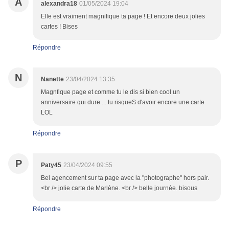
A
alexandra18
01/05/2024 19:04
Elle est vraiment magnifique ta page ! Et encore deux jolies
cartes ! Bises
Répondre
N
Nanette
23/04/2024 13:35
Magnfique page et comme tu le dis si bien cool un
anniversaire qui dure ... tu risqueS d'avoir encore une carte
LOL
Répondre
P
Paty45
23/04/2024 09:55
Bel agencement sur ta page avec la "photographe" hors pair.
<br /> jolie carte de Marlène. <br /> belle journée. bisous
Répondre